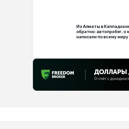
Из Алматы в Каппадоки
обратно: автопробег, о
написали по всему миру