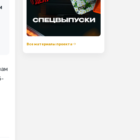
м
Все материалы проекта
вам
5-