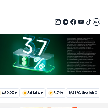
18+
469,93 ₸
541,64 ₸
5,71 ₸
21°C Uralsk
€
₽