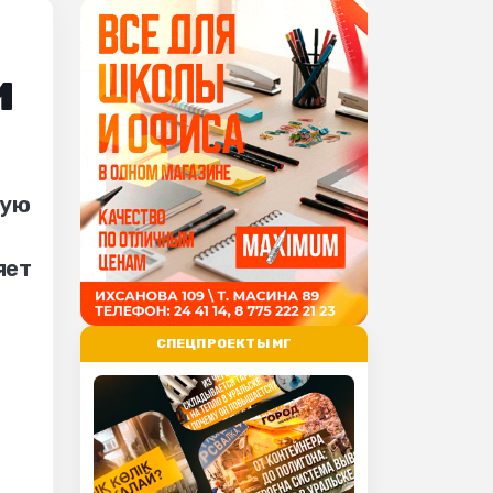
и
мую
яет
СПЕЦПРОЕКТЫ МГ