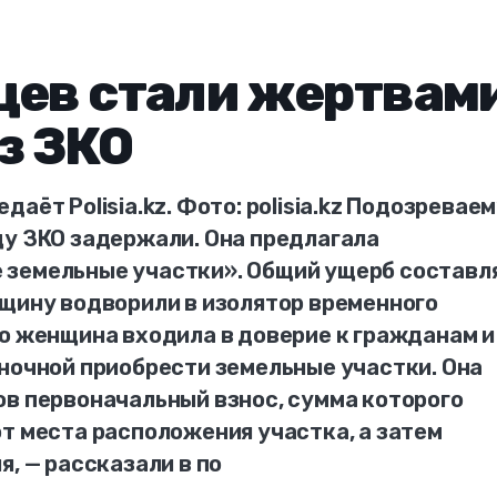
цев стали жертвам
з ЗКО
аёт Polisia.kz. Фото: polisia.kz Подозревае
цу ЗКО задержали. Она предлагала
 земельные участки». Общий ущерб составл
нщину водворили в изолятор временного
то женщина входила в доверие к гражданам и
ыночной приобрести земельные участки. Она
ов первоначальный взнос, сумма которого
т места расположения участка, а затем
я, — рассказали в по