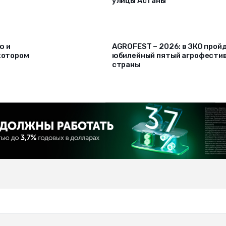
улицы Астаны
ю и
AGROFEST – 2026: в ЗКО прой
 котором
юбилейный пятый агрофести
страны