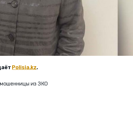
даёт
Polisia.kz
.