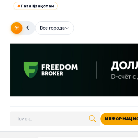
#
Таза Қазақстан
☀
☾
Все города
ИНФОРМАЦИО
Поиск по сайту