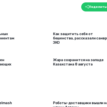
Поделить
ьных
Как защитить себя от
риентам
бешенства, рассказали санв
ЗКО
рен
Жара сохранится на западе
лающих
Казахстана 8 августа
selmash
Роботы-доставщики вышли н