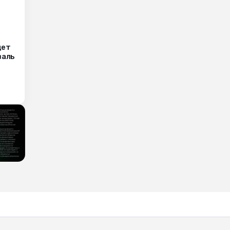
дет
валь