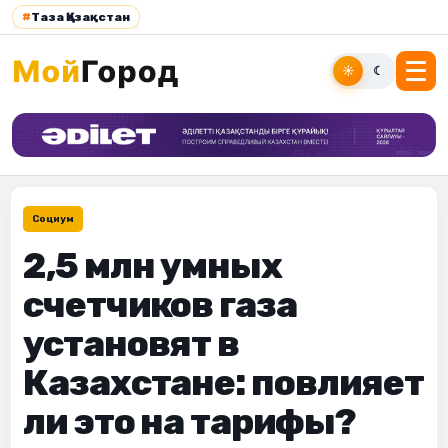
#
Таза Қазақстан
☀
☾
Социум
2,5 млн умных
счетчиков газа
установят в
Казахстане: повлияет
ли это на тарифы?