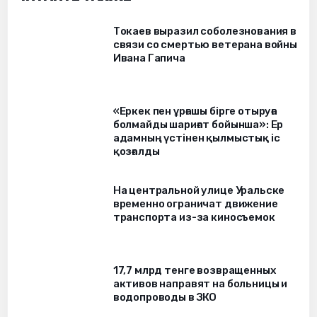
Токаев выразил соболезнования в
связи со смертью ветерана войны
Ивана Гапича
«Еркек пен ұрғашы бірге отыруға
болмайды шариғат бойынша»: Ер
адамның үстінен қылмыстық іс
қозғалды
На центральной улице Уральске
временно ограничат движение
транспорта из-за киносъемок
17,7 млрд тенге возвращенных
активов направят на больницы и
водопроводы в ЗКО