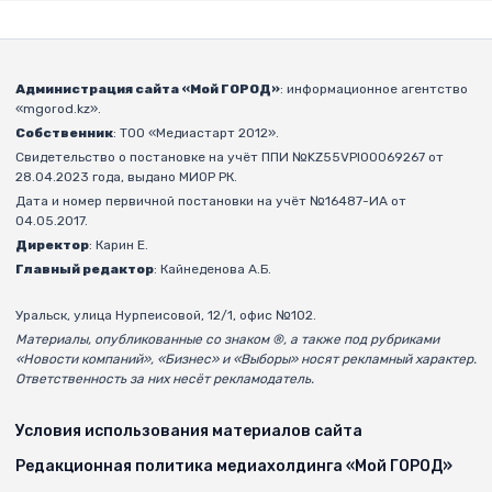
Администрация сайта «Мой ГОРОД»
: информационное агентство
«mgorod.kz».
Собственник
: ТОО «Медиастарт 2012».
Свидетельство о постановке на учёт ППИ №KZ55VPI00069267 от
28.04.2023 года, выдано МИОР РК.
Дата и номер первичной постановки на учёт №16487-ИА от
04.05.2017.
Директор
: Карин Е.
Главный редактор
: Кайнеденова А.Б.
Уральск, улица Нурпеисовой, 12/1, офис №102.
Материалы, опубликованные со знаком ®, а также под рубриками
«Новости компаний», «Бизнес» и «Выборы» носят рекламный характер.
Ответственность за них несёт рекламодатель.
Условия использования материалов сайта
Редакционная политика медиахолдинга «Мой ГОРОД»