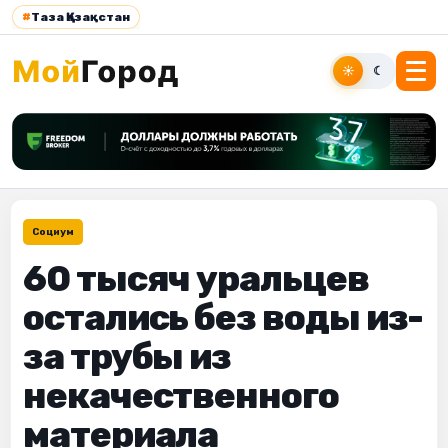
#
Таза Қазақстан
☀
☾
Социум
60 тысяч уральцев
остались без воды из-
за трубы из
некачественного
материала