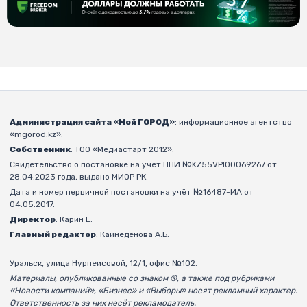
Администрация сайта «Мой ГОРОД»
: информационное агентство
«mgorod.kz».
Собственник
: ТОО «Медиастарт 2012».
Свидетельство о постановке на учёт ППИ №KZ55VPI00069267 от
28.04.2023 года, выдано МИОР РК.
Дата и номер первичной постановки на учёт №16487-ИА от
04.05.2017.
Директор
: Карин Е.
Главный редактор
: Кайнеденова А.Б.
Уральск, улица Нурпеисовой, 12/1, офис №102.
Материалы, опубликованные со знаком ®, а также под рубриками
«Новости компаний», «Бизнес» и «Выборы» носят рекламный характер.
Ответственность за них несёт рекламодатель.