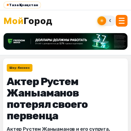
#
Таза Қазақстан
☀
☾
Шоу-бизнес
Актер Рустем
Жаныаманов
потерял своего
первенца
Актер Рустем Жаныаманов и его супруга,