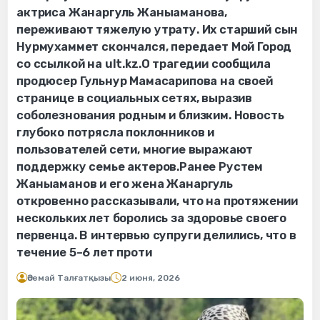
актриса Жанаргуль Жаныаманова,
переживают тяжелую утрату. Их старший сын
Нурмухаммет скончался, передает Мой Город
со ссылкой на ult.kz.О трагедии сообщила
продюсер Гульнур Мамасарипова на своей
странице в социальных сетях, выразив
соболезнования родным и близким. Новость
глубоко потрясла поклонников и
пользователей сети, многие выражают
поддержку семье актеров.Ранее Рустем
Жаныаманов и его жена Жанаргуль
откровенно рассказывали, что на протяжении
нескольких лет боролись за здоровье своего
первенца. В интервью супруги делились, что в
течение 5–6 лет проти
Әсемай Талғатқызы
2 июня, 2026