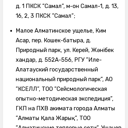
д. 1 ПКСК ”Самал”, м-он Самал-1, д. 13,
16, 2, 3 ПКСК ”Самал”;
Малое Алматинское ущелье, Ким
Асар, пер. Кошек-батыра, д.
Природный парк, ул. Керей, Жәнібек
хандар, д. 552А-556, РГУ ”Иле-
Алатауский государственный
национальный природный парк”, АО
”КСЕЛЛ”, ТОО ”Сейсмологическая
опытно-методическая экспедиция”,
ГКП на ПХВ акимата города Алматы
”Алматы Қала Жарық”, ТОО
”Алматинские тепловые сети”, Ушанев