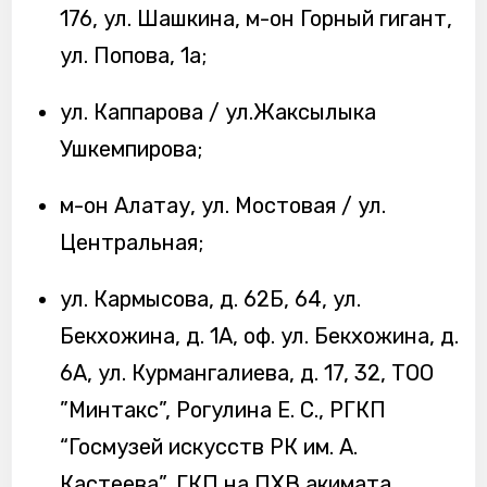
176, ул. Шашкина, м-он Горный гигант,
ул. Попова, 1а;
ул. Каппарова / ул.Жаксылыка
Ушкемпирова;
м-он Алатау, ул. Мостовая / ул.
Центральная;
ул. Кармысова, д. 62Б, 64, ул.
Бекхожина, д. 1А, оф. ул. Бекхожина, д.
6А, ул. Курмангалиева, д. 17, 32, ТОО
”Минтакс”, Рогулина Е. С., РГКП
“Госмузей искусств РК им. А.
Кастеева”, ГКП на ПХВ акимата