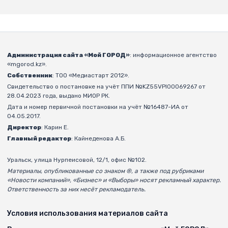
Администрация сайта «Мой ГОРОД»
: информационное агентство
«mgorod.kz».
Собственник
: ТОО «Медиастарт 2012».
Свидетельство о постановке на учёт ППИ №KZ55VPI00069267 от
28.04.2023 года, выдано МИОР РК.
Дата и номер первичной постановки на учёт №16487-ИА от
04.05.2017.
Директор
: Карин Е.
Главный редактор
: Кайнеденова А.Б.
Уральск, улица Нурпеисовой, 12/1, офис №102.
Материалы, опубликованные со знаком ®, а также под рубриками
«Новости компаний», «Бизнес» и «Выборы» носят рекламный характер.
Ответственность за них несёт рекламодатель.
Условия использования материалов сайта