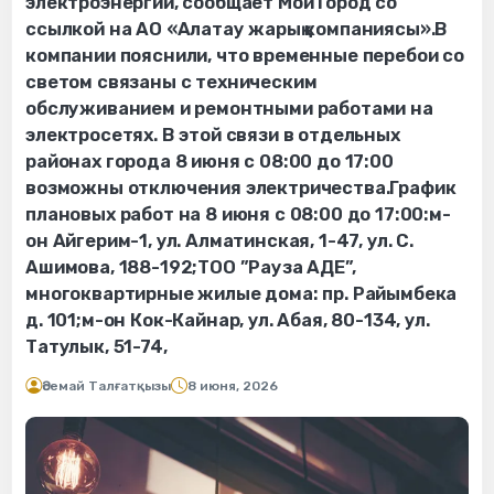
электроэнергии, сообщает Мой Город со
ссылкой на АО «Алатау жарық компаниясы».В
компании пояснили, что временные перебои со
светом связаны с техническим
обслуживанием и ремонтными работами на
электросетях. В этой связи в отдельных
районах города 8 июня с 08:00 до 17:00
возможны отключения электричества.График
плановых работ на 8 июня с 08:00 до 17:00:м-
он Айгерим-1, ул. Алматинская, 1-47, ул. С.
Ашимова, 188-192;ТОО ”Рауза АДЕ”,
многоквартирные жилые дома: пр. Райымбека
д. 101;м-он Кок-Кайнар, ул. Абая, 80-134, ул.
Татулык, 51-74,
Әсемай Талғатқызы
8 июня, 2026