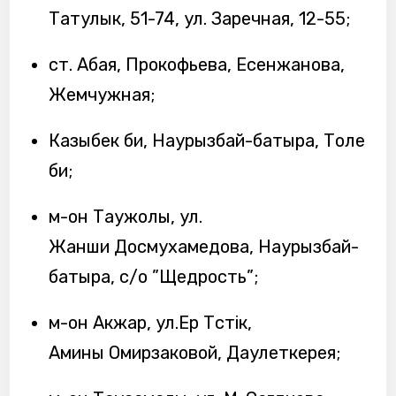
Татулык, 51-74, ул. Заречная, 12-55;
ст. Абая, Прокофьева, Есенжанова,
Жемчужная;
Казыбек би, Наурызбай-батыра, Толе
би;
м-он Таужолы, ул.
Жанши Досмухамедова, Наурызбай-
батыра, с/о ”Щедрость”;
м-он Акжар, ул.Ер Төстік,
Амины Омирзаковой, Даулеткерея;