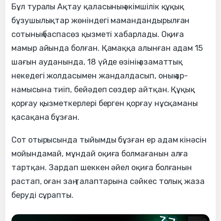
Бұл туралы Ақтау қаласының әкімшілік құқық
бұзушылықтар жөніндегі мамандандырылған
сотының баспасөз қызметі хабарлады. Оқиға
мамыр айында болған. Қамаққа алынған адам 15
шағын ауданында, 18 үйде өзінің азаматтық
некедегі жолдасымен жандалдасып, оның ар-
намысына тиіп, бейәдеп сөздер айтқан. Құқық
қорғау қызметкерлері берген қорғау нұсқаманы
қасақана бұзған.
Сот отырысында тыйымды бұзған ер адам кінәсін
мойындамай, мұндай оқиға болмағанын алға
тартқан. Зардап шеккен әйел оқиға болғанын
растап, оған заң талаптарына сәйкес толық жаза
беруді сұрапты.