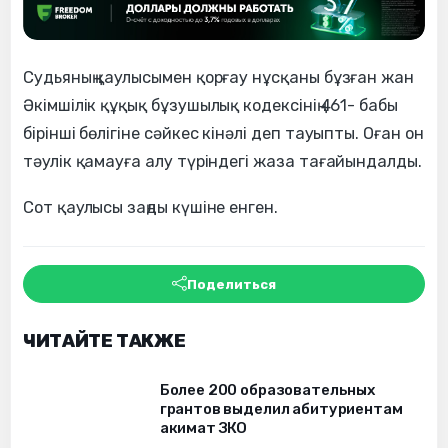
Судьяның қаулысымен қорғау нұсқаны бұзған жан
Әкімшілік құқық бұзушылық кодексінің 461- бабы
бірінші бөлігіне сәйкес кінәлі деп тауыпты. Оған он
тәулік қамауға алу түріндегі жаза тағайындалды.
Сот қаулысы заңды күшіне енген.
Поделиться
ЧИТАЙТЕ ТАКЖЕ
Более 200 образовательных
грантов выделил абитуриентам
акимат ЗКО