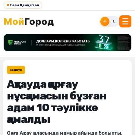
#
Таза Қазақстан
☀
☾
Социум
Ақтауда қорғау
нұсқамасын бұзған
адам 10 тәулікке
қамалды
Оқиға Ақтау қаласында мамыр айында болыпты.