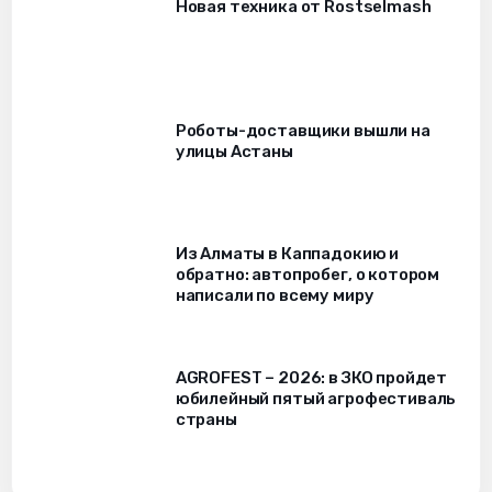
Новая техника от Rostselmash
Роботы-доставщики вышли на
улицы Астаны
Из Алматы в Каппадокию и
обратно: автопробег, о котором
написали по всему миру
AGROFEST – 2026: в ЗКО пройдет
юбилейный пятый агрофестиваль
страны