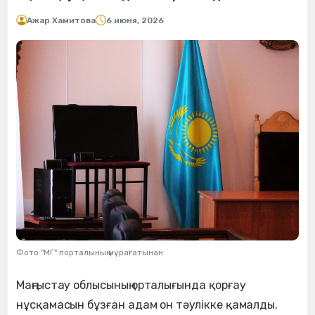
Ажар Хамитова
6 июня, 2026
Фото "МГ" порталының мұрағатынан
Маңғыстау облысының орталығында қорғау
нұсқамасын бұзған адам он тәулікке қамалды.