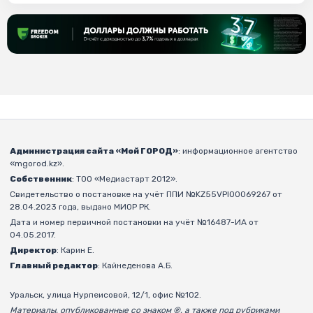
Администрация сайта «Мой ГОРОД»
: информационное агентство
«mgorod.kz».
Собственник
: ТОО «Медиастарт 2012».
Свидетельство о постановке на учёт ППИ №KZ55VPI00069267 от
28.04.2023 года, выдано МИОР РК.
Дата и номер первичной постановки на учёт №16487-ИА от
04.05.2017.
Директор
: Карин Е.
Главный редактор
: Кайнеденова А.Б.
Уральск, улица Нурпеисовой, 12/1, офис №102.
Материалы, опубликованные со знаком ®, а также под рубриками