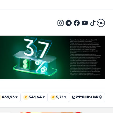
18+
469,93 ₸
541,64 ₸
5,71 ₸
21°C Uralsk
€
₽