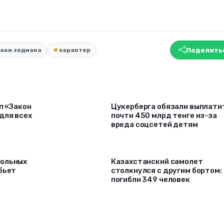
Поделить
наки зодиака
характер
п «Закон
Цукерберга обязали выплати
для всех
почти 450 млрд тенге из-за
вреда соцсетей детям
гольных
Казахстанский самолет
бьет
столкнулся с другим бортом:
погибли 349 человек