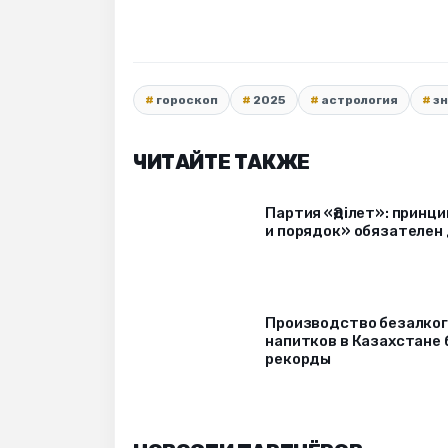
гороскоп
2025
астрология
з
ЧИТАЙТЕ ТАКЖЕ
Партия «Әділет»: принци
и порядок» обязателен 
Производство безалко
напитков в Казахстане 
рекорды