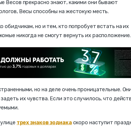
ые Весов прекрасно знают, какими они бывают
логов, Весы способны на жестокую месть.
о обидчикам, но и тем, кто попробует встать на их
омые никогда не смогут вернуть их расположение.
страненными, но на деле очень проницательные. Он
задеть их чувства. Если это случилось, что дейст
уемыми.
 улице
трех знаков зодиака
скоро наступит празд