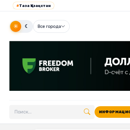
#
Таза Қазақстан
☀
☾
Все города
ИНФОРМАЦИО
Поиск по сайту