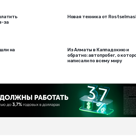
платить
Новая техника от Rostselmas
з-за
шли на
Из Алматы в Каппадокию и
обратно: автопробег, о котор
написали по всему миру