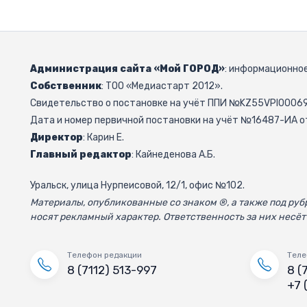
Администрация сайта «Мой ГОРОД»
: информационное
Собственник
: ТОО «Медиастарт 2012».
Свидетельство о постановке на учёт ППИ №KZ55VPI000692
Дата и номер первичной постановки на учёт №16487-ИА от
Директор
: Карин Е.
Главный редактор
: Кайнеденова А.Б.
Уральск, улица Нурпеисовой, 12/1, офис №102.
Материалы, опубликованные со знаком ®, а также под р
носят рекламный характер. Ответственность за них несёт
Телефон редакции
Теле
8 (7112) 513-997
8 (
+7 