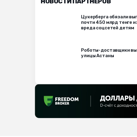
НОВОСТИ ПАРТНЁРОВ
Цукерберга обязали вы
почти 450 млрд тенге и
вреда соцсетей детям
Роботы-доставщики вы
улицы Астаны