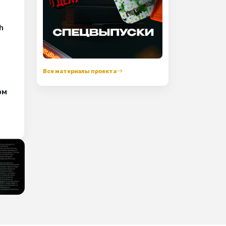
h
Все материалы проекта
ом