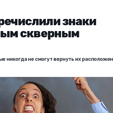
речислили знаки
мым скверным
е никогда не смогут вернуть их расположен