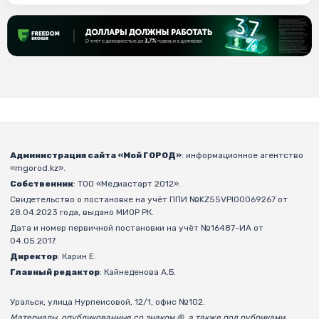
Администрация сайта «Мой ГОРОД»
: информационное агентство
«mgorod.kz».
Собственник
: ТОО «Медиастарт 2012».
Свидетельство о постановке на учёт ППИ №KZ55VPI00069267 от
28.04.2023 года, выдано МИОР РК.
Дата и номер первичной постановки на учёт №16487-ИА от
04.05.2017.
Директор
: Карин Е.
Главный редактор
: Кайнеденова А.Б.
Уральск, улица Нурпеисовой, 12/1, офис №102.
Материалы, опубликованные со знаком ®, а также под рубриками