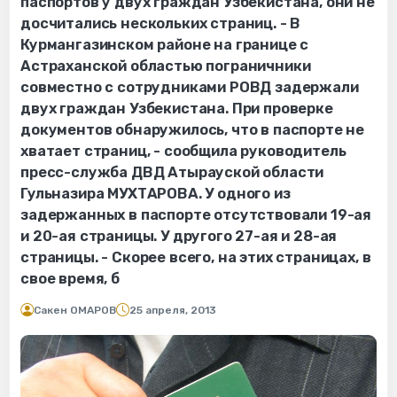
паспортов у двух граждан Узбекистана, они не
досчитались нескольких страниц. - В
Курмангазинском районе на границе с
Астраханской областью пограничники
совместно с сотрудниками РОВД задержали
двух граждан Узбекистана. При проверке
документов обнаружилось, что в паспорте не
хватает страниц, - сообщила руководитель
пресс-служба ДВД Атырауской области
Гульназира МУХТАРОВА. У одного из
задержанных в паспорте отсутствовали 19-ая
и 20-ая страницы. У другого 27-ая и 28-ая
страницы. - Скорее всего, на этих страницах, в
свое время, б
Сакен ОМАРОВ
25 апреля, 2013