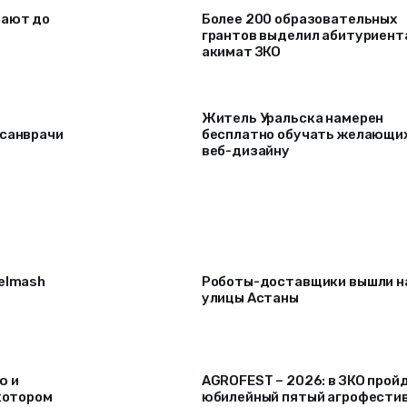
щают до
Более 200 образовательных
грантов выделил абитуриент
акимат ЗКО
Житель Уральска намерен
 санврачи
бесплатно обучать желающи
веб-дизайну
selmash
Роботы-доставщики вышли н
улицы Астаны
ю и
AGROFEST – 2026: в ЗКО прой
 котором
юбилейный пятый агрофести