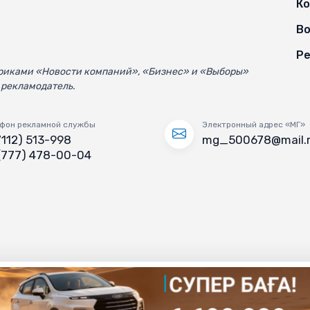
К
Во
Ре
убриками «Новости компаний», «Бизнес» и «Выборы»
 рекламодатель.
фон рекламной службы
Электронный адрес «МГ»
7112) 513-998
mg_500678@mail.
(777) 478-00-04