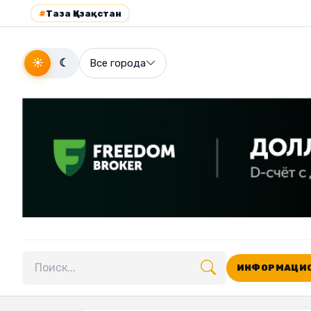
#
Таза Қазақстан
☀
☾
Все города
ИНФОРМАЦИО
Поиск по сайту