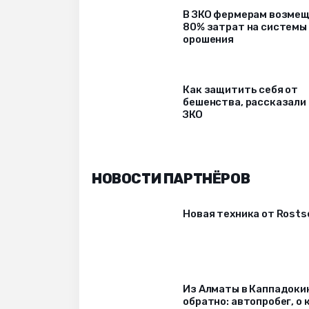
В ЗКО фермерам возме
80% затрат на системы
орошения
Как защитить себя от
бешенства, рассказали
ЗКО
НОВОСТИ ПАРТНЁРОВ
Новая техника от Rost
Из Алматы в Каппадоки
обратно: автопробег, о