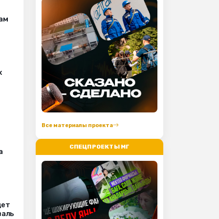
ам
х
Все материалы проекта
СПЕЦПРОЕКТЫ МГ
а
дет
валь