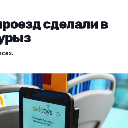
роезд сделали в
аурыз
всех.