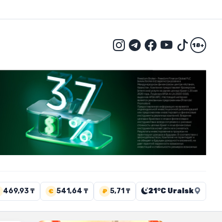
18+
469,93 ₸
541,64 ₸
5,71 ₸
21°C Uralsk
€
₽