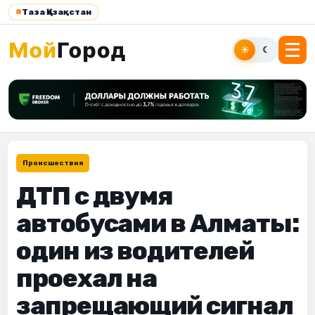
#
Таза Қазақстан
☀
☾
Происшествия
ДТП с двумя
автобусами в Алматы:
один из водителей
проехал на
запрещающий сигнал