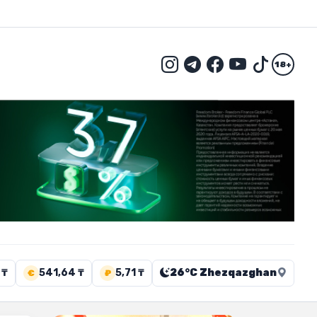
18+
 ₸
541,64 ₸
5,71 ₸
26°C Zhezqazghan
€
₽