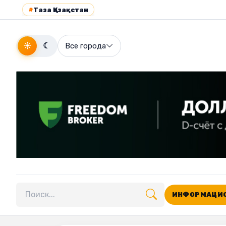
#
Таза Қазақстан
☀
☾
Все города
ИНФОРМАЦИО
Поиск по сайту