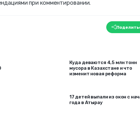
ендациями при комментировании.
Поделить
Куда деваются 4,5 млн тонн
О
мусора в Казахстане и что
изменит новая реформа
17 детей выпали из окон c на
года в Атырау