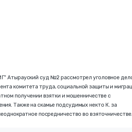
Г" Атырауский суд №2 рассмотрел уголовное дело
нта комитета труда, социальной защиты и мигра
ратном получении взятки и мошенничестве с
ия. Также на скамье подсудимых некто К. за
 неоднократное посредничество во взяточничестве