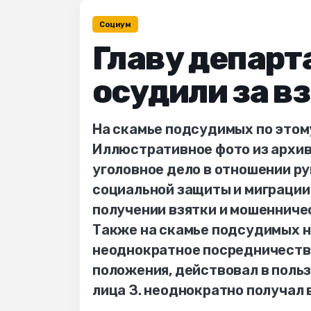
Социум
Главу департ
осудили за в
На скамье подсудимых по этом
Иллюстративное фото из архив
уголовное дело в отношении р
социальной защиты и миграции 
получении взятки и мошенниче
Также на скамье подсудимых не
неоднократное посредничество 
положения, действовал в польз
лица З. неоднократно получал 