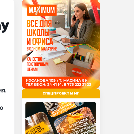
ау
я.
СПЕЦПРОЕКТЫ МГ
а
о