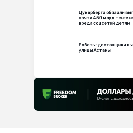
Цукерберга обязали вы
почти 450 млрд тенге и
вреда соцсетей детям
Роботы-доставщики вы
улицы Астаны