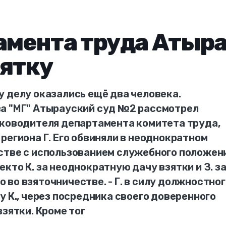
амента труда Атыр
зятку
у делу оказались ещё два человека.
а "МГ" Атырауский суд №2 рассмотрел
уководителя департамента комитета труда,
региона Г. Его обвиняли в неоднократном
стве с использованием служебного положени
кто К. за неоднократную дачу взятки и З. з
во взяточничестве. - Г. в силу должностног
у К., через посредника своего доверенного
взятки. Кроме тог