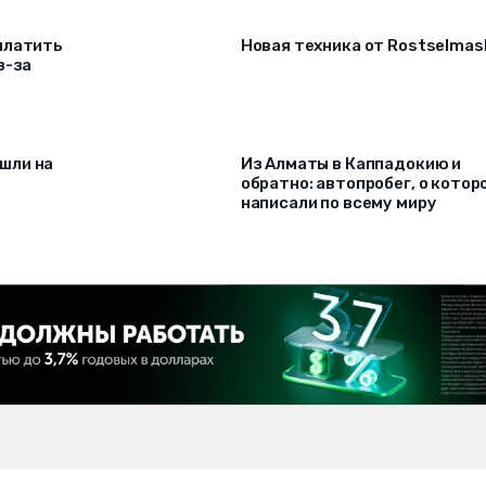
платить
Новая техника от Rostselmas
з-за
шли на
Из Алматы в Каппадокию и
обратно: автопробег, о котор
написали по всему миру