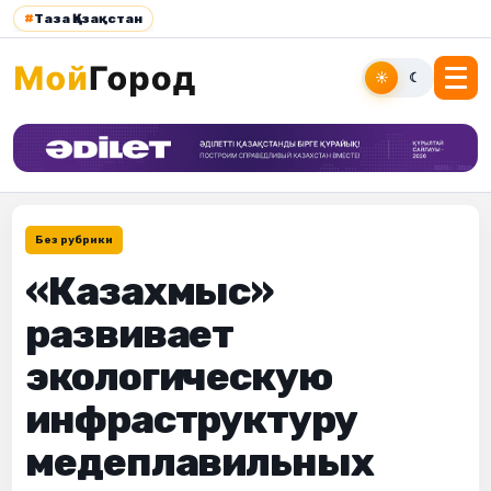
#
Таза Қазақстан
☀
☾
Без рубрики
«Казахмыс»
развивает
экологическую
инфраструктуру
медеплавильных