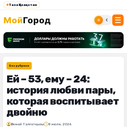
#
Таза Қазақстан
☀
☾
Без рубрики
Ей – 53, ему – 24:
история любви пары,
которая воспитывает
двойню
Әсемай Талғатқызы
8 июля, 2026