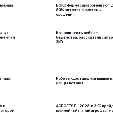
ы қанша
В ЗКО фермерам возмещают 
80% затрат на системы
орошения
ьных
Как защитить себя от
риентам
бешенства, рассказали санв
ЗКО
selmash
Роботы-доставщики вышли н
улицы Астаны
ю и
AGROFEST – 2026: в ЗКО прой
 котором
юбилейный пятый агрофести