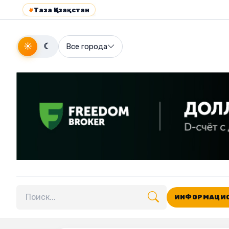
#
Таза Қазақстан
☀
☾
Все города
ИНФОРМАЦИО
Поиск по сайту