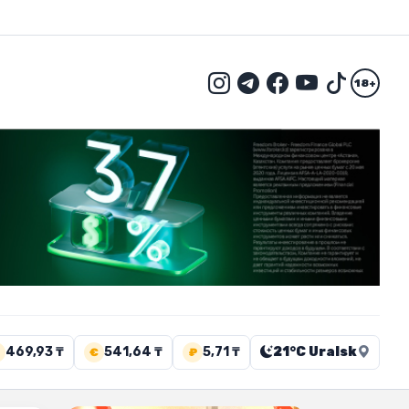
18+
469,93 ₸
541,64 ₸
5,71 ₸
21°C Uralsk
€
₽