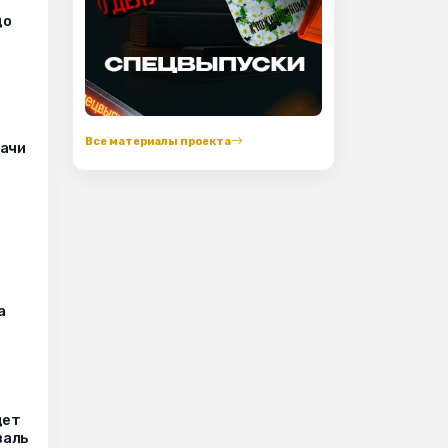
до
Все материалы проекта
рачи
а
дет
валь