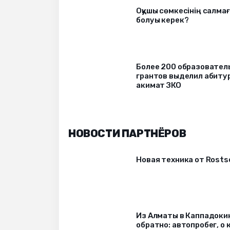
Оқушы сөмкесінің салмағ
болуы керек?
Более 200 образовател
грантов выделил абиту
акимат ЗКО
НОВОСТИ ПАРТНЁРОВ
Новая техника от Rost
Из Алматы в Каппадоки
обратно: автопробег, о