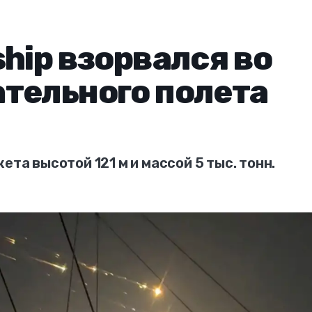
ship взорвался во
тельного полета
ета высотой 121 м и массой 5 тыс. тонн.