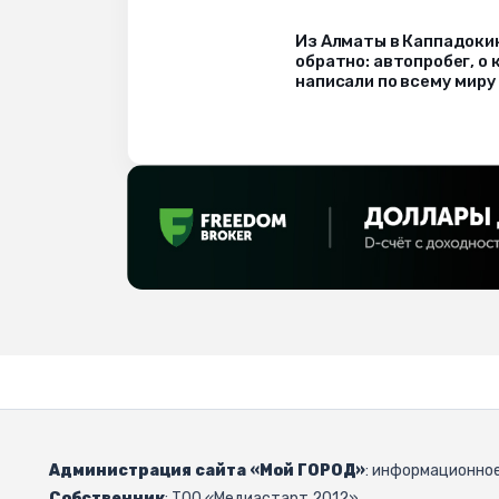
Из Алматы в Каппадоки
обратно: автопробег, о
написали по всему миру
Администрация сайта «Мой ГОРОД»
: информационное
Собственник
: ТОО «Медиастарт 2012».