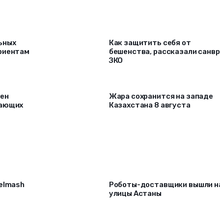
ьных
Как защитить себя от
риентам
бешенства, рассказали санв
ЗКО
рен
Жара сохранится на западе
лающих
Казахстана 8 августа
selmash
Роботы-доставщики вышли н
улицы Астаны