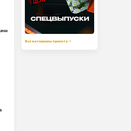
рачи
Все материалы проекта
а