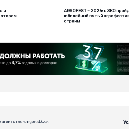
ю и
AGROFEST – 2026: в ЗКО прой
 котором
юбилейный пятый агрофести
страны
 агентство «mgorod.kz».
Ус