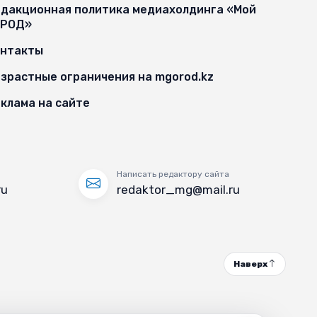
дакционная политика медиахолдинга «Мой
ОРОД»
онтакты
зрастные ограничения на mgorod.kz
клама на сайте
Написать редактору сайта
ru
redaktor_mg@mail.ru
Наверх