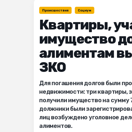
Происшествия
Социум
Квартиры, уч
имущество д
алиментам вы
ЗКО
Для погашения долгов были пр
недвижимости: три квартиры, 
получили имущество на сумму 7
должники были зарегистрирова
лиц возбуждено уголовное дело
алиментов.