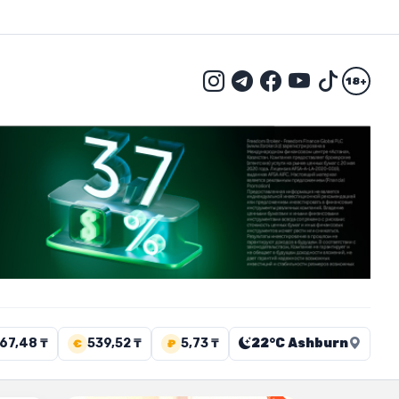
18+
67,48 ₸
539,52 ₸
5,73 ₸
22°C Ashburn
€
₽