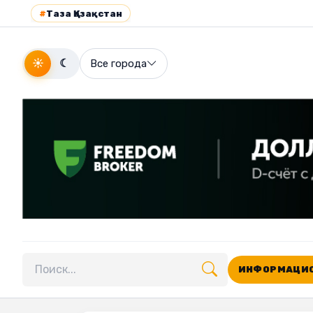
#
Таза Қазақстан
☀
☾
Все города
ИНФОРМАЦИО
Поиск по сайту