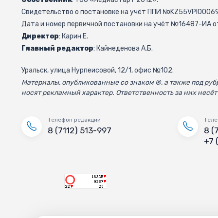
Свидетельство о постановке на учёт ППИ №KZ55VPI000692
Дата и номер первичной постановки на учёт №16487-ИА от
Директор
: Карин Е.
Главный редактор
: Кайнеденова А.Б.
Уральск, улица Нурпеисовой, 12/1, офис №102.
Материалы, опубликованные со знаком ®, а также под р
носят рекламный характер. Ответственность за них несёт
Телефон редакции
Теле
8 (7112) 513-997
8 (
+7 