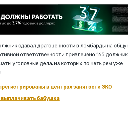
должник сдавал драгоценности в ломбарды на общу
ративной ответственности привлечено 165 должник
чаты уголовные дела, из которых по четырем уже
.
арегистрированы в центрах занятости ЗКО
т выплачивать бабушка