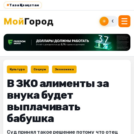
#
Таза Қазақстан
☀
☾
Культура
Социум
Экономика
В ЗКО алименты за
внука будет
выплачивать
бабушка
Суд принял такое решение потому что отец