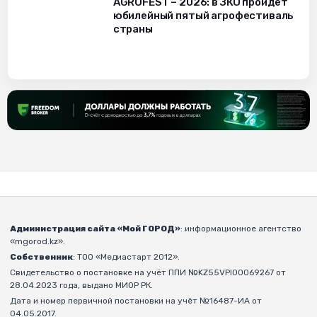
AGROFEST – 2026: в ЗКО пройдет
юбилейный пятый агрофестиваль
страны
Администрация сайта «Мой ГОРОД»
: информационное агентство
«mgorod.kz».
Собственник
: ТОО «Медиастарт 2012».
Свидетельство о постановке на учёт ППИ №KZ55VPI00069267 от
28.04.2023 года, выдано МИОР РК.
Дата и номер первичной постановки на учёт №16487-ИА от
04.05.2017.