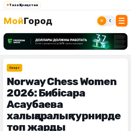
#
Таза Қазақстан
☀
☾
Спорт
Norway Chess Women
2026: Бибісара
Асаубаева
халықаралық турнирде
топ жарды