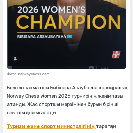
Фото: norwaychess.com
Белгілі шахматшы Бибісара Асаубаева халықаралық
Norway Chess Women 2026 турнирінің жеңімпазы
атанды. Жас спортшы мерзімінен бұрын бірінші
орынды қанжығалады.
Туризм және спорт министрлігінің
таратқан