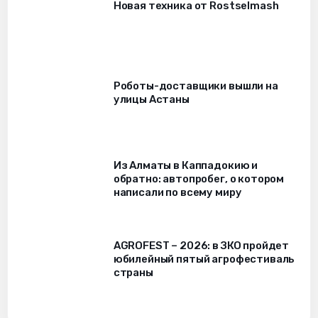
Новая техника от Rostselmash
Роботы-доставщики вышли на
улицы Астаны
Из Алматы в Каппадокию и
обратно: автопробег, о котором
написали по всему миру
AGROFEST – 2026: в ЗКО пройдет
юбилейный пятый агрофестиваль
страны