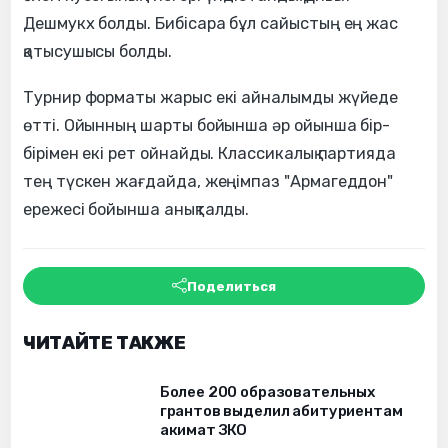
Дешмукх болды. Бибісара бұл сайыстың ең жас
қатысушысы болды.
Турнир форматы жарыс екі айналымды жүйеде
өтті. Ойынның шарты бойынша әр ойынша бір-
бірімен екі рет ойнайды. Классикалық партияда
тең түскен жағдайда, жеңімпаз "Армагеддон"
ережесі бойынша анықталды.
Поделиться
ЧИТАЙТЕ ТАКЖЕ
Более 200 образовательных
грантов выделил абитуриентам
акимат ЗКО