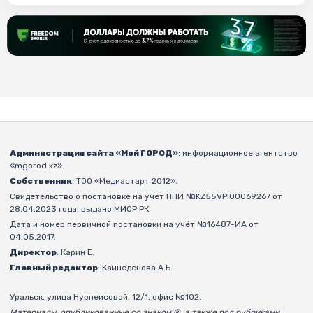
Администрация сайта «Мой ГОРОД»
: информационное агентство
«mgorod.kz».
Собственник
: ТОО «Медиастарт 2012».
Свидетельство о постановке на учёт ППИ №KZ55VPI00069267 от
28.04.2023 года, выдано МИОР РК.
Дата и номер первичной постановки на учёт №16487-ИА от
04.05.2017.
Директор
: Карин Е.
Главный редактор
: Кайнеденова А.Б.
Уральск, улица Нурпеисовой, 12/1, офис №102.
Материалы, опубликованные со знаком ®, а также под рубриками