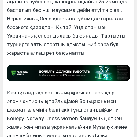
ақпарына сүйенсек, халықаралық сайыс 25 мамырда
басталып, бесінші маусымға дейін өтуі тиіс еді.
Норвегияның Осло қаласында ұйымдастырылған
бәсекеге Қазақстан, Қытай, Үндістан мен
Украинаның спортшылары бақ сынады. Тартысты
турнирге алты спортшы қатысты. Бибісара бұл
жарыста алғаш рет бақ сынапты.
Қазақстандық спортшының қарсыластары қазіргі
әлем чемпионы қытайлық Цзюй Вэньцзюнь мен
шахмат әлемінің белгі өкілі үндістандық Хампи
Конеру, Norway Chess Women байқауының өткен
жылғы жеңімпазы украиналық Анна Музычук және
әлем кубогының иегері үндістандық Дивья