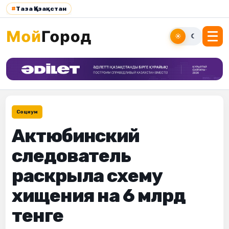
#
Таза Қазақстан
☀
☾
Социум
Актюбинский
следователь
раскрыла схему
хищения на 6 млрд
тенге