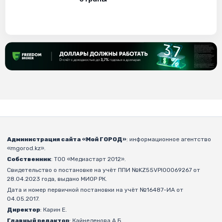
Администрация сайта «Мой ГОРОД»
: информационное агентство
«mgorod.kz».
Собственник
: ТОО «Медиастарт 2012».
Свидетельство о постановке на учёт ППИ №KZ55VPI00069267 от
28.04.2023 года, выдано МИОР РК.
Дата и номер первичной постановки на учёт №16487-ИА от
04.05.2017.
Директор
: Карин Е.
Главный редактор
: Кайнеденова А.Б.