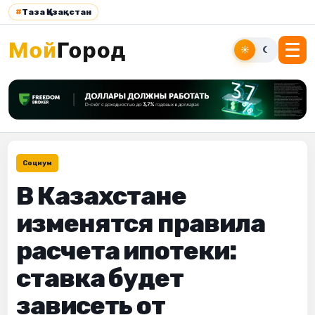
#
Таза Қазақстан
☀
☾
Социум
В Казахстане
изменятся правила
расчета ипотеки:
ставка будет
зависеть от