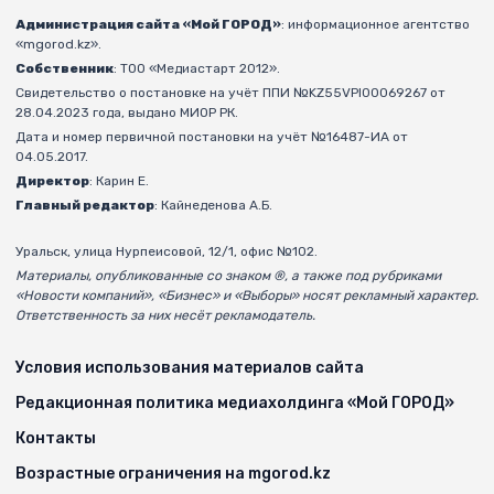
Администрация сайта «Мой ГОРОД»
: информационное агентство
«mgorod.kz».
Собственник
: ТОО «Медиастарт 2012».
Свидетельство о постановке на учёт ППИ №KZ55VPI00069267 от
28.04.2023 года, выдано МИОР РК.
Дата и номер первичной постановки на учёт №16487-ИА от
04.05.2017.
Директор
: Карин Е.
Главный редактор
: Кайнеденова А.Б.
Уральск, улица Нурпеисовой, 12/1, офис №102.
Материалы, опубликованные со знаком ®, а также под рубриками
«Новости компаний», «Бизнес» и «Выборы» носят рекламный характер.
Ответственность за них несёт рекламодатель.
Условия использования материалов сайта
Редакционная политика медиахолдинга «Мой ГОРОД»
Контакты
Возрастные ограничения на mgorod.kz