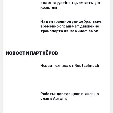
адамның үстінен қылмыстық іс
қозғалды
На центральной улице Уральске
временно ограничат движение
транспорта из-за киносъемок
НОВОСТИ ПАРТНЁРОВ
Новая техника от Rostselmash
Роботы-доставщики вышли на
улицы Астаны