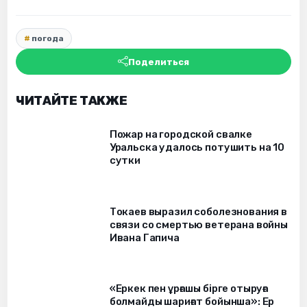
погода
Поделиться
ЧИТАЙТЕ ТАКЖЕ
Пожар на городской свалке
Уральска удалось потушить на 10
сутки
Токаев выразил соболезнования в
связи со смертью ветерана войны
Ивана Гапича
«Еркек пен ұрғашы бірге отыруға
болмайды шариғат бойынша»: Ер