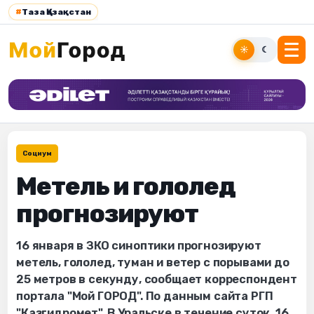
#
Таза Қазақстан
☀
☾
Социум
Метель и гололед
прогнозируют
16 января в ЗКО синоптики прогнозируют
метель, гололед, туман и ветер с порывами до
25 метров в секунду, сообщает корреспондент
портала "Мой ГОРОД". По данным сайта РГП
"Казгидромет", В Уральске в течение суток, 16