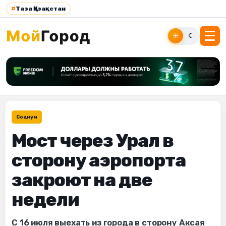
#
Таза Қазақстан
☀
☾
Социум
Мост через Урал в
сторону аэропорта
закроют на две
недели
С 16 июля выехать из города в сторону Аксая