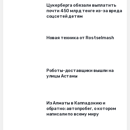
Цукерберга обязали выплатить
почти 450 млрд тенге из-за вреда
соцсетей детям
Новая техника от Rostselmash
Роботы-доставщики вышли на
улицы Астаны
Из Алматы в Каппадокию и
обратно: автопробег, о котором
написали по всему миру