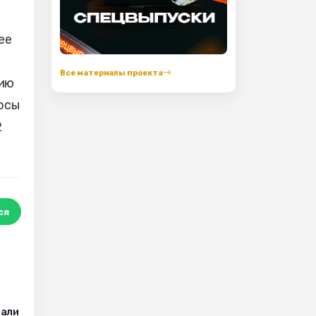
ее
Все материалы проекта
вию
осы
2
ся
з
вали