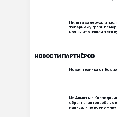
Пилота задержали после
теперь ему грозит сме
казнь: что нашли в его 
НОВОСТИ ПАРТНЁРОВ
Новая техника от Rost
Из Алматы в Каппадоки
обратно: автопробег, о
написали по всему миру