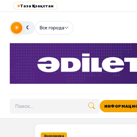
#
Таза Қазақстан
☀
☾
Все города
ИНФОРМАЦИО
Поиск по сайту
Экономика