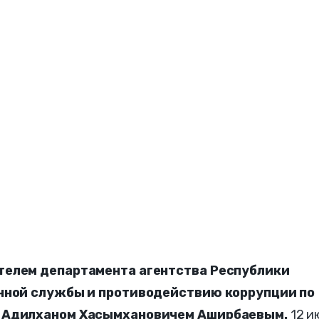
телем департамента агентства Республики
енной службы и противодействию коррупции по
и Адилханом Хасымхановичем Аширбаевым.
12 и