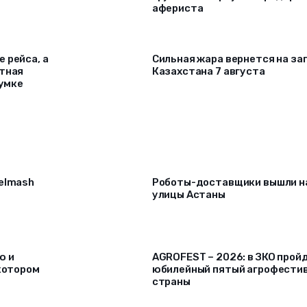
афериста
 рейса, а
Сильная жара вернется на за
ртная
Казахстана 7 августа
сумке
selmash
Роботы-доставщики вышли н
улицы Астаны
ю и
AGROFEST – 2026: в ЗКО прой
 котором
юбилейный пятый агрофести
страны