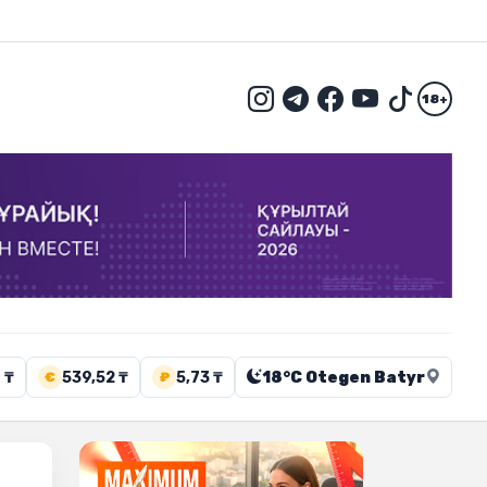
18+
 ₸
539,52 ₸
5,73 ₸
18°C Otegen Batyr
€
₽