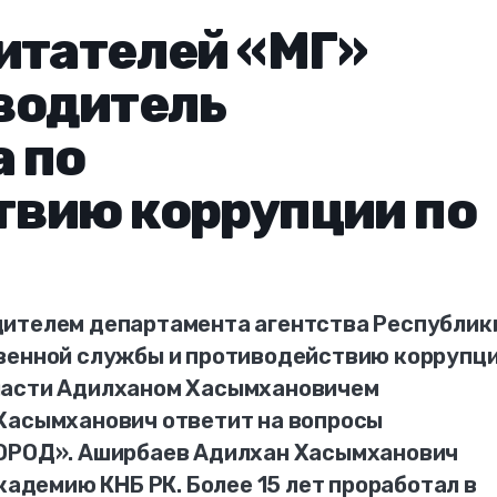
итателей «МГ»
водитель
 по
твию коррупции по
дителем департамента агентства Республик
твенной службы и противодействию коррупц
ласти Адилханом Хасымхановичем
Хасымханович ответит на вопросы
ГОРОД». Аширбаев Адилхан Хасымханович
кадемию КНБ РК. Более 15 лет проработал в