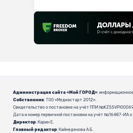
Администрация сайта «Мой ГОРОД»
: информационное
Собственник
: ТОО «Медиастарт 2012».
Свидетельство о постановке на учёт ППИ №KZ55VPI000692
Дата и номер первичной постановки на учёт №16487-ИА от
Директор
: Карин Е.
Главный редактор
: Кайнеденова А.Б.