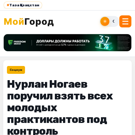
#
Таза Қазақстан
☀
☾
Социум
Нурлан Ногаев
поручил взять всех
молодых
практикантов под
контроль