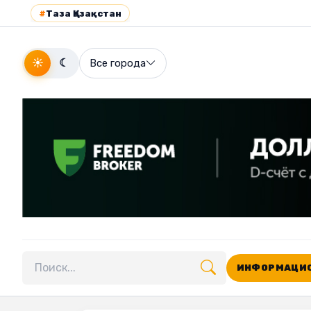
#
Таза Қазақстан
☀
☾
Все города
ИНФОРМАЦИО
Поиск по сайту