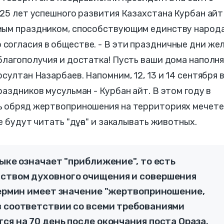
 25 лет успешного развития Казахстана Курбан айт
мым праздником, способствующим единству народа
согласия в обществе. - В эти праздничные дни же
благополучия и достатка! Пусть ваши дома наполн
султан Назарбаев. Напомним, 12, 13 и 14 сентября 
аздников мусульман - Курбан айт. В этом году в
ь обряд жертвоприношения на территориях мечете
е будут читать "дұға" и закалывать животных.
зыке означает "приближение", то есть
ством духовного очищения и совершения
термин имеет значение "жертвоприношение,
в соответствии со всеми требованиями
ся на 70 день после окончания поста Ораза.