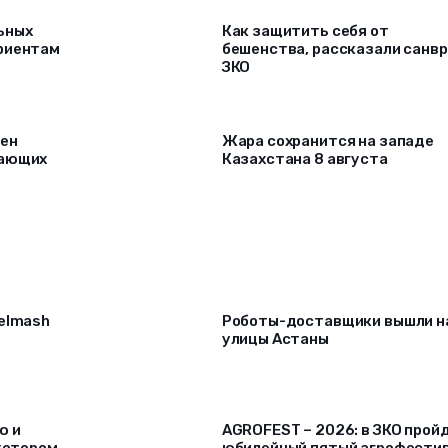
ьных
Как защитить себя от
риентам
бешенства, рассказали санв
ЗКО
рен
Жара сохранится на западе
лающих
Казахстана 8 августа
selmash
Роботы-доставщики вышли н
улицы Астаны
ю и
AGROFEST – 2026: в ЗКО прой
 котором
юбилейный пятый агрофести