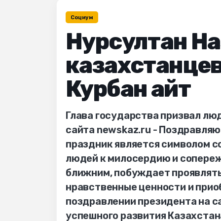
Социум
Нурсултан На
казахстанцев
Курбан айт
Глава государства призвал лю
сайта newskaz.ru - Поздравляю
праздник является символом со
людей к милосердию и сопереж
ближним, побуждает проявлять
нравственные ценности и приоб
поздравлении президента на са
успешного развития Казахстана