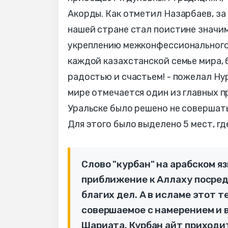
Акорды. Как отметил Назарбаев, за
нашей стране стал поистине значи
укреплению межконфессионального 
каждой казахстанской семье мира, 
радостью и счастьем! - пожелал Нур
мире отмечается один из главных пр
Уральске было решено не совершат
Для этого было выделено 5 мест, гд
Слово "курбан" на арабском я
приближение к Аллаху посред
благих дел. А в исламе этот 
совершаемое с намерением и 
Шариата. Курбан айт приходит