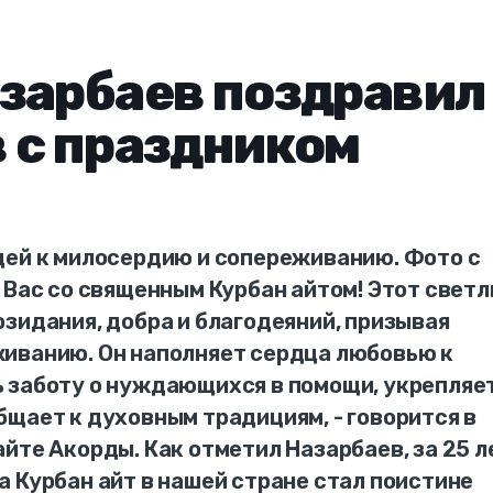
зарбаев поздравил
 с праздником
дей к милосердию и сопереживанию. Фото с
 Вас со священным Курбан айтом! Этот свет
зидания, добра и благодеяний, призывая
иванию. Он наполняет сердца любовью к
 заботу о нуждающихся в помощи, укрепляе
щает к духовным традициям, - говорится в
йте Акорды. Как отметил Назарбаев, за 25 л
 Курбан айт в нашей стране стал поистине