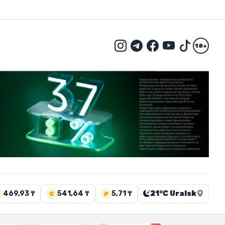
18+
469,93 ₸
541,64 ₸
5,71 ₸
21°C Uralsk
€
₽