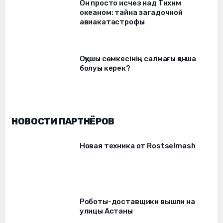
Он просто исчез над Тихим
океаном: тайна загадочной
авиакатастрофы
Оқушы сөмкесінің салмағы қанша
болуы керек?
НОВОСТИ ПАРТНЁРОВ
Новая техника от Rostselmash
Роботы-доставщики вышли на
улицы Астаны