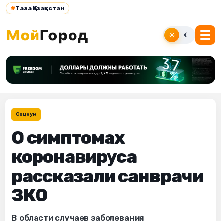
#
Таза Қазақстан
☀
☾
Социум
О симптомах
коронавируса
рассказали санврачи
ЗКО
В области случаев заболевания