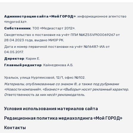
Администрация сайта «Мой ГОРОД»
: информационное агентство
«mgorod.kz».
Собственник
: ТОО «Медиастарт 2012».
Свидетельство о постановке на учёт ППИ №KZ55VPI00069267 от
28.04.2023 года, выдано МИОР РК.
Дата и номер первичной постановки на учёт №16487-ИА от
04.05.2017.
Директор
: Карин Е.
Главный редактор
: Кайнеденова А.Б.
Уральск, улица Нурпеисовой, 12/1, офис №102.
Материалы, опубликованные со знаком ®, а также под рубриками
«Новости компаний», «Бизнес» и «Выборы» носят рекламный характер.
Ответственность за них несёт рекламодатель.
Условия использования материалов сайта
Редакционная политика медиахолдинга «Мой ГОРОД»
Контакты