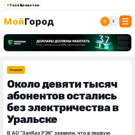
#
Таза Қазақстан
☀
☾
Социум
Около девяти тысяч
абонентов остались
без электричества в
Уральске
В АО "ЗапКаз РЭК" заявили, что в первую