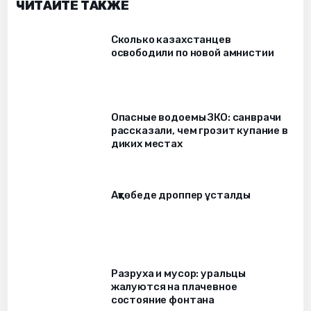
ЧИТАЙТЕ ТАКЖЕ
Сколько казахстанцев
освободили по новой амнистии
Опасные водоемы ЗКО: санврачи
рассказали, чем грозит купание в
диких местах
Ақтөбеде дроппер ұсталды
Разруха и мусор: уральцы
жалуются на плачевное
состояние фонтана