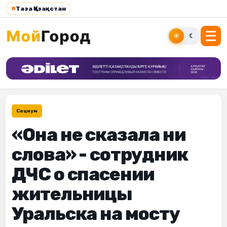
#
Таза Қазақстан
☀
☾
Социум
«Она не сказала ни
слова» - сотрудник
ДЧС о спасении
жительницы
Уральска на мосту