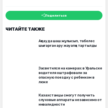
Поделиться
ЧИТАЙТЕ ТАКЖЕ
Ақтауда шаш жұлысып, төбелес
шығарған ару жауапқа тартылды
Засветился на камерах: в Уральске
водителя оштрафовали за
опасную поездку с ребенком в
люке
Казахстанцы смогут получить
слуховые аппараты независимо от
инвалидности