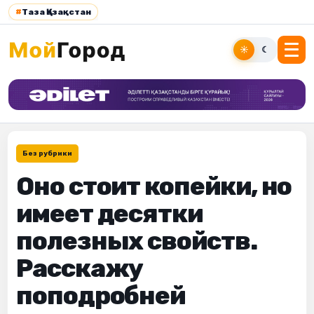
#
Таза Қазақстан
☀
☾
Без рубрики
Оно стоит копейки, но
имеет десятки
полезных свойств.
Расскажу
поподробней