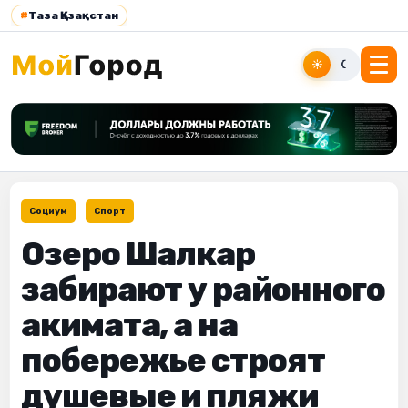
#
Таза Қазақстан
☀
☾
Социум
Спорт
Озеро Шалкар
забирают у районного
акимата, а на
побережье строят
душевые и пляжи