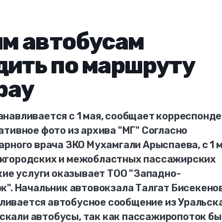
м автобусам
дить по маршруту
рау
навливается с 1 мая, сообщает корреспонд
тивное фото из архива "МГ" Согласно
рного врача ЗКО Мухамгали Арыспаева, с 1 
жгородских и межобластных пассажирских
кие услуги оказывает ТОО "Западно-
к". Начальник автовокзала Талгат Бисекено
авливается автобусное сообщение из Уральска
пускали автобусы, так как пассажиропоток бы