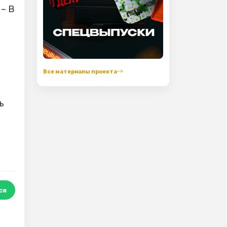
 – В
Все материалы проекта
ь
ся