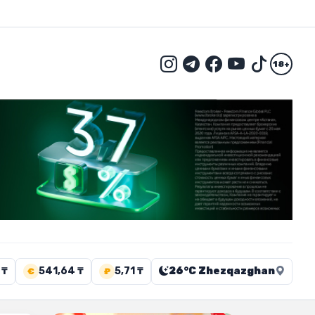
18+
 ₸
541,64 ₸
5,71 ₸
26°C Zhezqazghan
€
₽