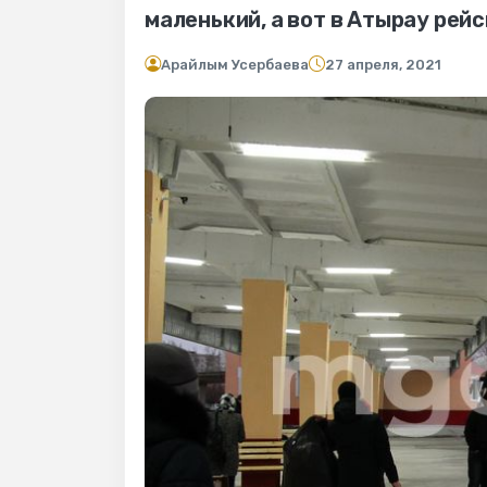
маленький, а вот в Атырау рей
Арайлым Усербаева
27 апреля, 2021