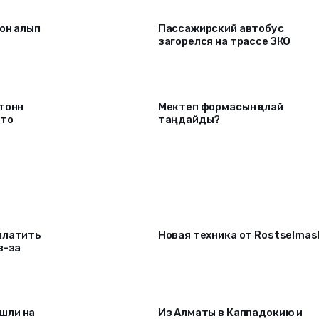
он алып
Пассажирский автобус
загорелся на трассе ЗКО
 тонн
Мектеп формасын қалай
что
таңдайды?
платить
Новая техника от Rostselmas
з-за
шли на
Из Алматы в Каппадокию и