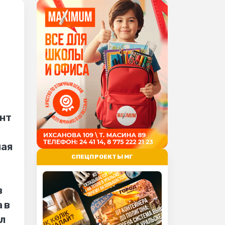
ент
мая
СПЕЦПРОЕКТЫ МГ
в
 в
л