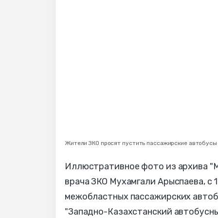
Жители ЗКО просят пустить пассажирские автобусы 
Иллюстративное фото из архива "М
врача ЗКО Мухамгали Арыспаева, с 
межобластных пассажирских автобу
"Западно-Казахстанский автобусный