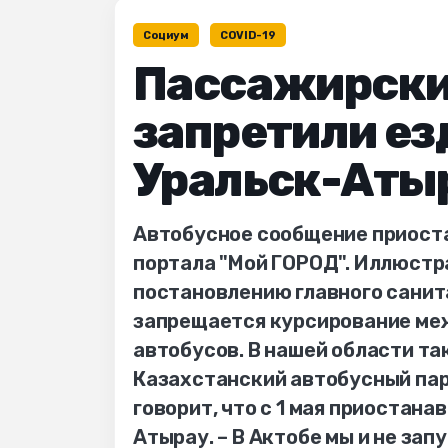
Социум
COVID-19
Пассажирски
запретили ез
Уральск-Аты
Автобусное сообщение приоста
портала "Мой ГОРОД". Иллюстра
постановлению главного санита
запрещается курсирование ме
автобусов. В нашей области та
Казахстанский автобусный пар
говорит, что с 1 мая приостан
Атырау. – В Актобе мы и не за