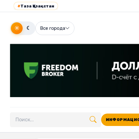
#
Таза Қазақстан
☀
☾
Все города
ИНФОРМАЦИО
Поиск по сайту