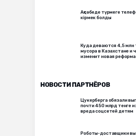
Ақтөбеде түрмеге телеф
кірмек болды
Куда деваются 4,5 млн
мусора в Казахстане и 
изменит новая реформа
НОВОСТИ ПАРТНЁРОВ
Цукерберга обязали вы
почти 450 млрд тенге и
вреда соцсетей детям
Роботы-доставщики вы