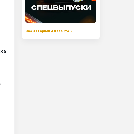
Все материалы проекта
ска
а