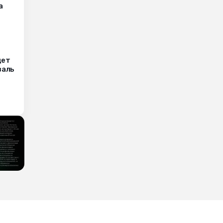
а
дет
валь