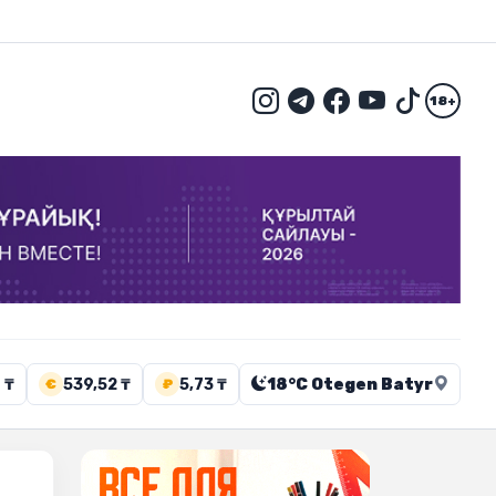
18+
 ₸
539,52 ₸
5,73 ₸
18°C Otegen Batyr
€
₽