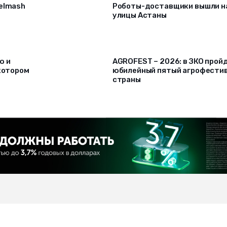
selmash
Роботы-доставщики вышли н
улицы Астаны
ю и
AGROFEST – 2026: в ЗКО прой
 котором
юбилейный пятый агрофести
страны