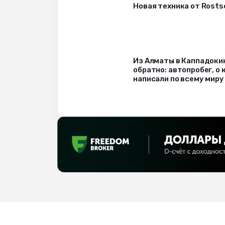
Новая техника от Rost
Из Алматы в Каппадоки
обратно: автопробег, о
написали по всему миру