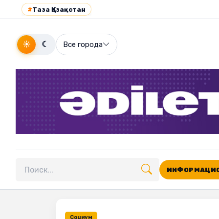
#
Таза Қазақстан
☀
☾
Все города
ИНФОРМАЦИО
Поиск по сайту
Социум