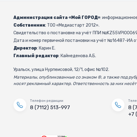
Администрация сайта «Мой ГОРОД»
: информационное
Собственник
: ТОО «Медиастарт 2012».
Свидетельство о постановке на учёт ППИ №KZ55VPI000692
Дата и номер первичной постановки на учёт №16487-ИА от
Директор
: Карин Е.
Главный редактор
: Кайнеденова А.Б.
Уральск, улица Нурпеисовой, 12/1, офис №102.
Материалы, опубликованные со знаком ®, а также под р
носят рекламный характер. Ответственность за них несёт
Телефон редакции
Теле
8 (7112) 513-997
8 (
+7 