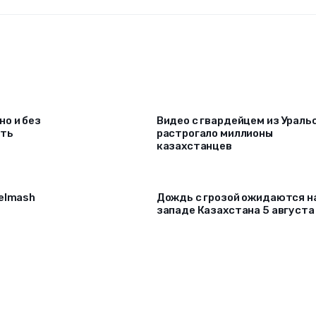
о и без
Видео с гвардейцем из Ураль
ать
растрогало миллионы
казахстанцев
selmash
Дождь с грозой ожидаются н
западе Казахстана 5 августа