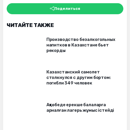
Поделиться
ЧИТАЙТЕ ТАКЖЕ
Производство безалкогольных
напитков в Казахстане бьет
рекорды
Казахстанский самолет
столкнулся с другим бортом:
погибли 349 человек
Ақтөбеде ерекше балаларға
арналған лагерь жұмыс істейді