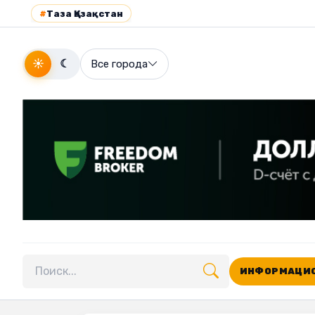
#
Таза Қазақстан
☀
☾
Все города
ИНФОРМАЦИО
Поиск по сайту