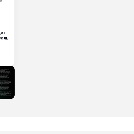
дет
валь