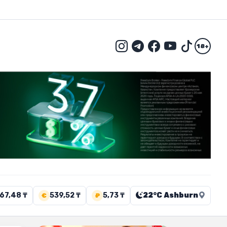
18+
67,48 ₸
539,52 ₸
5,73 ₸
22°C Ashburn
€
₽