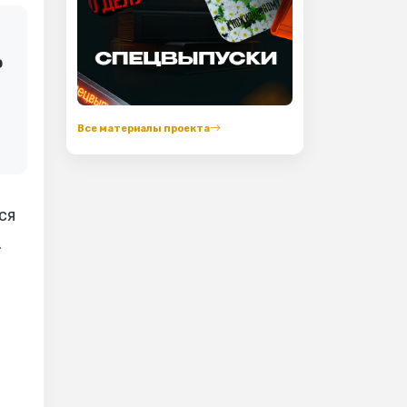
о
Все материалы проекта
ся
.