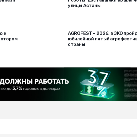
улицы Астаны
ю и
AGROFEST – 2026: в ЗКО прой
 котором
юбилейный пятый агрофести
страны