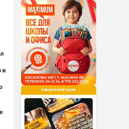
ал
 в
о
СПЕЦПРОЕКТЫ МГ
е