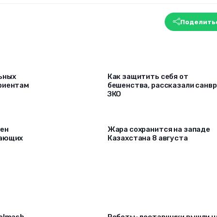
Поделить
ьных
Как защитить себя от
риентам
бешенства, рассказали санв
ЗКО
рен
Жара сохранится на западе
лающих
Казахстана 8 августа
selmash
Роботы-доставщики вышли н