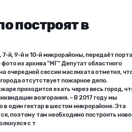
о построят в
7-й, 9-й и 10-й микрорайоны, передаёт порт
фото из архива "МГ" Депутат областного
на очередной сессии маслихата отметил, что
города отсутствует пожарное депо.
жаре приходится ехать через весь город, чт
иквидации возгорания. – В 2017 году мы
в один гектар в шестом микрорайоне. Эта
тся, поэтому там необходимо построить ново
олкнулся с т