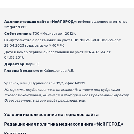
Администрация сайта «Мой ГОРОД»
: информационное агентство
«mgorod.kz».
Собственник
: ТОО «Медиастарт 2012».
Свидетельство о постановке на учёт ППИ №KZ55VPI00069267 от
28.04.2023 года, выдано МИОР РК.
Дата и номер первичной постановки на учёт №16487-ИА от
04.05.2017.
Директор
: Карин Е.
Главный редактор
: Кайнеденова А.Б.
Уральск, улица Нурпеисовой, 12/1, офис №102.
Материалы, опубликованные со знаком ®, а также под рубриками
«Новости компаний», «Бизнес» и «Выборы» носят рекламный характер.
Ответственность за них несёт рекламодатель.
Условия использования материалов сайта
Редакционная политика медиахолдинга «Мой ГОРОД»
Контакты