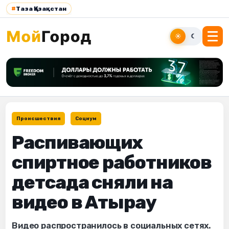
#
Таза Қазақстан
☀
☾
Происшествия
Социум
Распивающих
спиртное работников
детсада сняли на
видео в Атырау
Видео распространилось в социальных сетях.