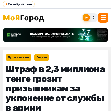
#
Таза Қазақстан
☀
☾
Происшествия
Социум
Штраф в 2,3 миллиона
тенге грозит
призывникам за
уклонение от службы
в армии