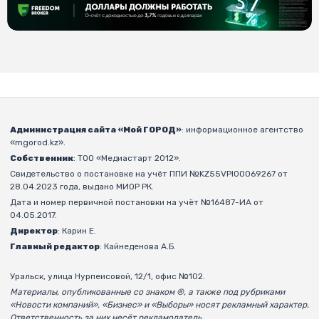
Администрация сайта «Мой ГОРОД»
: информационное агентство
«mgorod.kz».
Собственник
: ТОО «Медиастарт 2012».
Свидетельство о постановке на учёт ППИ №KZ55VPI00069267 от
28.04.2023 года, выдано МИОР РК.
Дата и номер первичной постановки на учёт №16487-ИА от
04.05.2017.
Директор
: Карин Е.
Главный редактор
: Кайнеденова А.Б.
Уральск, улица Нурпеисовой, 12/1, офис №102.
Материалы, опубликованные со знаком ®, а также под рубриками
«Новости компаний», «Бизнес» и «Выборы» носят рекламный характер.
Ответственность за них несёт рекламодатель.