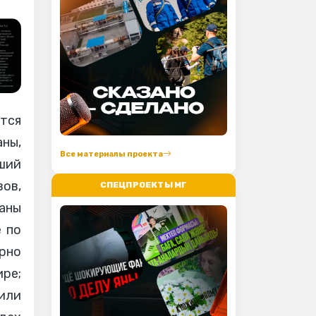
ется
аны,
Все материалы проекта
ший
ов,
СПЕЦПРОЕКТЫ МГ
аны
е по
рно
ире;
или