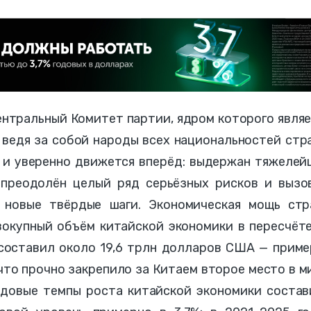
ентральный Комитет партии, ядром которого явля
 ведя за собой народы всех национальностей стр
 и уверенно движется вперёд: выдержан тяжелей
 преодолён целый ряд серьёзных рисков и вызов
 новые твёрдые шаги. Экономическая мощь стр
вокупный объём китайской экономики в пересчёт
составил около 19,6 трлн долларов США — приме
что прочно закрепило за Китаем второе место в м
одовые темпы роста китайской экономики состав