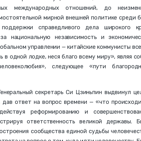
нных международных отношений, до неизмен
мостоятельной мирной внешней политике среди б
 поддержки справедливого дела широкого кр
за национальную независимость и экономичес
глобальном управлении — китайские коммунисты вс
 в одной лодке, неся благо всему миру», являя с
еловеколюбия», следующее «пути благородн
Генеральный секретарь Си Цзиньпин выдвинул це
, дав ответ на вопрос времени — «что происход
действуя реформированию и совершенствова
нстрируя ответственность великой державы. Б
остроения сообщества единой судьбы человечест
твета на вопрос о том, куда идти человечеству. 