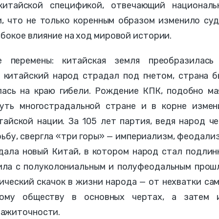
китайской спецификой, отвечающий националь
и, что не только коренным образом изменило су
убокое влияние на ход мировой истории.
 перемены: китайская земля преобразилась
 китайский народ страдал под гнетом, страна б
лась на краю гибели. Рождение КПК, подобно ма
уть многострадальной стране и в корне измен
айской нации. За 105 лет партия, ведя народ ч
ьбу, свергла «три горы» — империализм, феодали
дала новый Китай, в котором народ стал подлин
чила с полуколониальным и полуфеодальным прош
ический скачок в жизни народа — от нехватки са
ному обществу в основных чертах, а затем 
зажиточности.