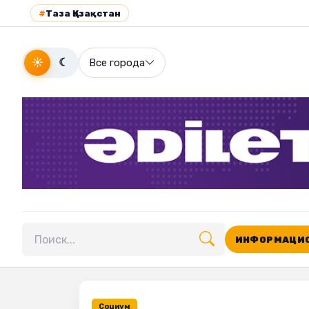
#
Таза Қазақстан
☀
☾
Все города
ИНФОРМАЦИО
Поиск по сайту
Социум