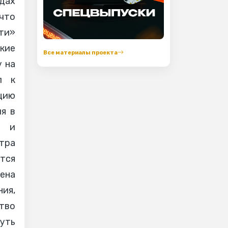
дах
 что
ти»
кие
Все материалы проекта
у на
л к
ацию
я в
ь и
нтра
тся
ена
ия,
тво
уть