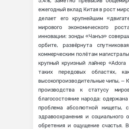
5,4%, заметно превысив общемир
ежегодный вклад Китая в рост мир
делает его крупнейшим «двига
мирового экономического рост
инновации: зонды «Чанъэ» соверши
орбите, развёрнута спутникова
коммерческим полётам магистральн
крупный круизный лайнер «Adora 
таких передовых областях, ка
высокопроизводительные чипы, — К
производства к статусу миров
благосостояние народа: одержана
проблема абсолютной нищеты, с
здравоохранения и социального о
обретения и ощущение счастья. 