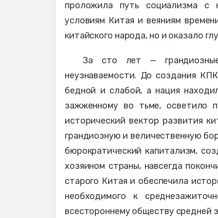
проложила путь социализма с 
условиям Китая и веяниям времен
китайского народа, но и оказало гл
За сто лет — грандиозные
неузнаваемости. До создания КПК
бедной и слабой, а нация находи
зажженному во тьме, осветило п
исторический вектор развития кит
грандиозную и величественную бор
бюрократический капитализм, соз
хозяином страны, навсегда покон
старого Китая и обеспечила истор
необходимого к среднезажиточ
всестороннему обществу средней 