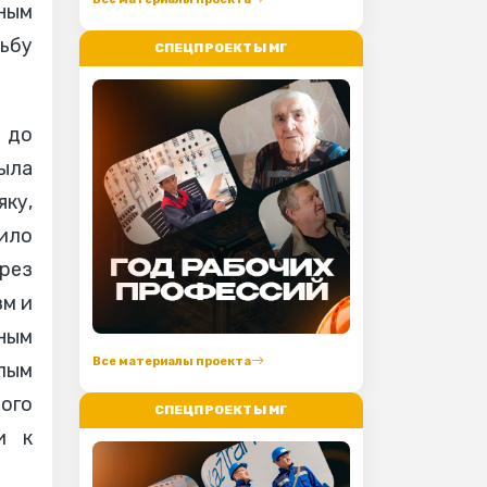
ным
дьбу
СПЕЦПРОЕКТЫ МГ
 до
ыла
яку,
ило
ерез
зм и
ным
Все материалы проекта
лым
мого
СПЕЦПРОЕКТЫ МГ
и к