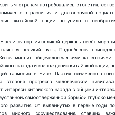
азвитым странам потребовались столетия, сотво
номического развития и долгосрочной социаль
дение китайской нации вступило в необрати
е: великая партия великой державы несёт морал
твляется великий путь, Поднебесная принадле
 Китая мыслит общечеловеческими категориями: 
айского народа и возрождению китайской нации, но
щей гармонии в мире. Партия неизменно стоит
а стороне прогресса человеческой цивилизац
ет интересы китайского народа с общими интере
неустанной, самоотверженной борьбой глубоко ме
ого развития. От выдвинутых в первые годы по
пов мирного сосуществования, ставших важ