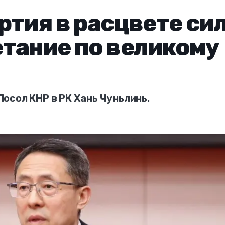
ртия в расцвете сил
тание по великому
осол КНР в РК Хань Чуньлинь.