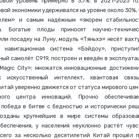
овой уровень примерно в 3,7%; в 2021–2025 го
овой экономики удерживался на уровне около 30%,
телем» и самым надёжным «якорем стабильнос
а. Богатые плоды приносят научно-техничес
ли посадку на Луну, модуль «Тяньхэ» несёт вахт
я навигационная система «Бэйдоу», приступи
ый самолёт C919, построен и введён в эксплуат
Magic City»; множатся инновационные достижени
к искусственный интеллект, квантовая связ
итай уверенно движется от статуса мирового це
ого центра инноваций. Прочно обеспечивае
 победа в битве с бедностью и исторически реш
озданы крупнейшие в мире системы образован
беспечения, у населения неуклонно растёт чувс
Всего за несколько десятилетий Китай прошёл п