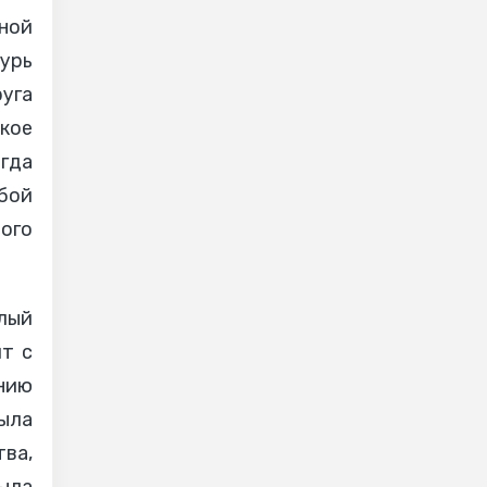
ной
урь
уга
кое
егда
обой
ого
лый
ит с
нию
ыла
ва,
Была