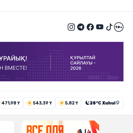
18+
471,98 ₸
543,39 ₸
5,82 ₸
28°C Xuhui
€
₽