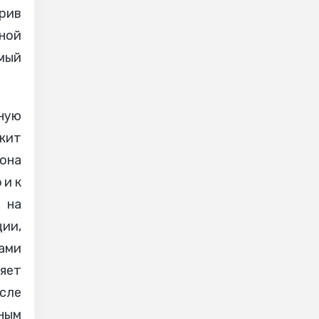
рив
ной
мый
ьную
жит
она
 и к
 на
ии,
сами
няет
сле
ным