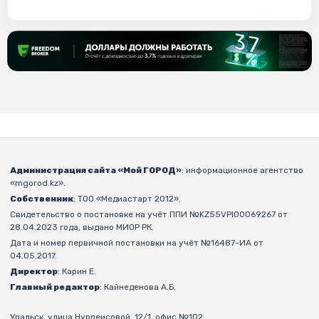
Администрация сайта «Мой ГОРОД»
: информационное агентство
«mgorod.kz».
Собственник
: ТОО «Медиастарт 2012».
Свидетельство о постановке на учёт ППИ №KZ55VPI00069267 от
28.04.2023 года, выдано МИОР РК.
Дата и номер первичной постановки на учёт №16487-ИА от
04.05.2017.
Директор
: Карин Е.
Главный редактор
: Кайнеденова А.Б.
Уральск, улица Нурпеисовой, 12/1, офис №102.