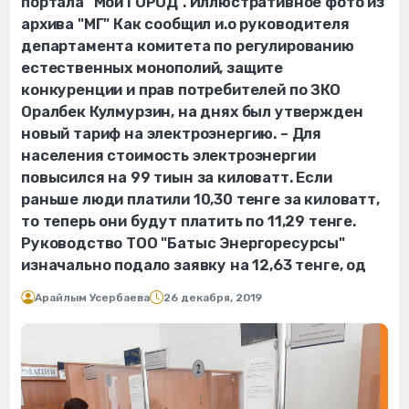
портала "Мой ГОРОД". Иллюстративное фото из
архива "МГ" Как сообщил и.о руководителя
департамента комитета по регулированию
естественных монополий, защите
конкуренции и прав потребителей по ЗКО
Оралбек Кулмурзин, на днях был утвержден
новый тариф на электроэнергию. – Для
населения стоимость электроэнергии
повысился на 99 тиын за киловатт. Если
раньше люди платили 10,30 тенге за киловатт,
то теперь они будут платить по 11,29 тенге.
Руководство ТОО "Батыс Энергоресурсы"
изначально подало заявку на 12,63 тенге, од
Арайлым Усербаева
26 декабря, 2019