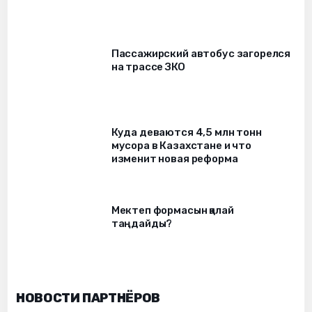
Пассажирский автобус загорелся
на трассе ЗКО
Куда деваются 4,5 млн тонн
мусора в Казахстане и что
изменит новая реформа
Мектеп формасын қалай
таңдайды?
НОВОСТИ ПАРТНЁРОВ