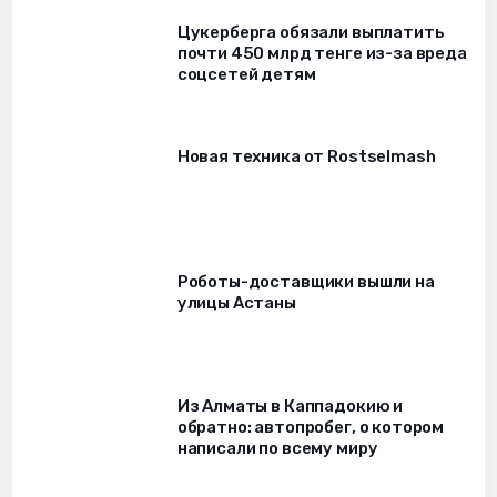
Цукерберга обязали выплатить
почти 450 млрд тенге из-за вреда
соцсетей детям
Новая техника от Rostselmash
Роботы-доставщики вышли на
улицы Астаны
Из Алматы в Каппадокию и
обратно: автопробег, о котором
написали по всему миру