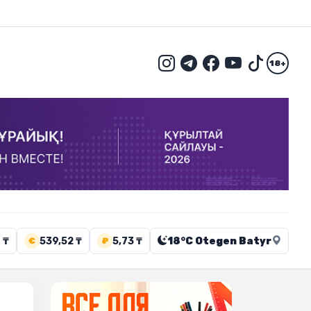
18+
 ₸
539,52 ₸
5,73 ₸
18°C Otegen Batyr
€
₽