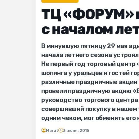
ТЦ «ФОРУМ» 
с началом ле
В минувшую пятницу 29 мая ад
начала летнего сезона устроил
Не первый год торговый центр
шопинга у уральцев и гостей г
различные праздничные акции и
провели праздничную акцию «В
руководство торгового центра 
совершивший покупку в нашем т
одним чеком, мог обменять его 
Marat
3 июня, 2015