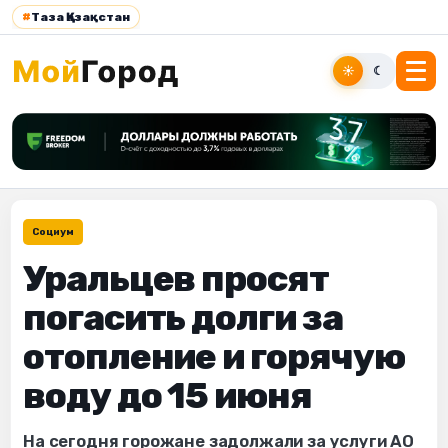
#
Таза Қазақстан
☀
☾
Социум
Уральцев просят
погасить долги за
отопление и горячую
воду до 15 июня
На сегодня горожане задолжали за услуги АО