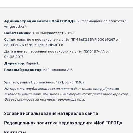
Администрация сайта «Мой ГОРОД»
: информационное агентство
«mgorod.kz».
Собственник
: ТОО «Медиастарт 2012».
Свидетельство о постановке на учёт ППИ №KZ55VPI00069267 от
28.04.2023 года, выдано МИОР РК.
Дата и номер первичной постановки на учёт №16487-ИА от
04.05.2017.
Директор
: Карин Е.
Главный редактор
: Кайнеденова А.Б.
Уральск, улица Нурпеисовой, 12/1, офис №102.
Материалы, опубликованные со знаком ®, а также под рубриками
«Новости компаний», «Бизнес» и «Выборы» носят рекламный характер.
Ответственность за них несёт рекламодатель.
Условия использования материалов сайта
Редакционная политика медиахолдинга «Мой ГОРОД»
Контакты