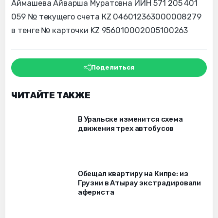
Аймашева Айварша Муратовна ИИН 571 205 401
059 № текущего счета КZ 046012363000008279
в тенге № карточки KZ 956010002005100263
Поделиться
ЧИТАЙТЕ ТАКЖЕ
В Уральске изменится схема
движения трех автобусов
Обещал квартиру на Кипре: из
Грузии в Атырау экстрадировали
афериста