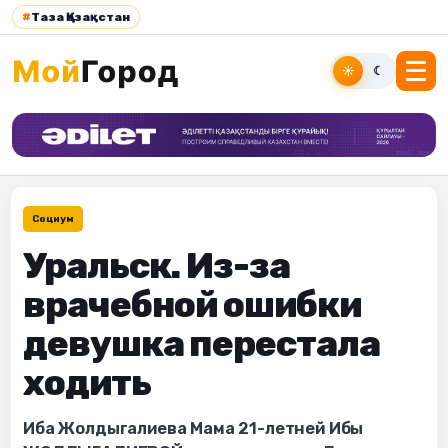
#
Таза Қазақстан
☀
☾
Социум
Уральск. Из-за
врачебной ошибки
девушка перестала
ходить
Иба Жолдыгалиева Мама 21-летней Ибы