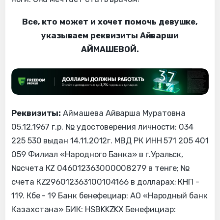
Все, кто может и хочет помочь девушке,
указываем реквизиты Айварши
АЙМАШЕВОЙ.
Реквизиты:
Аймашева Айварша Муратовна
05.12.1967 г.р. № удостоверения личности: 034
225 530 выдан 14.11.2012г. МВД РК ИНН 571 205 401
059 Филиал «Народного Банка» в г.Уральск,
№счета КZ 046012363000008279 в тенге; №
счета КZ296012363100104166 в долларах; КНП -
119. Кбе - 19 Банк бенефециар: АО «Народный банк
Казахстана» БИК: HSBKKZKX Бенефициар: