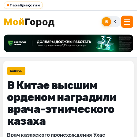
#
Таза Қазақстан
☀
☾
Социум
В Китае высшим
орденом наградили
врача-этнического
казаха
Врач казахского происхождения Ухас