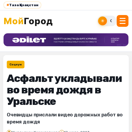
#
Таза Қазақстан
☀
☾
Социум
Асфальт укладывали
во время дождя в
Уральске
Очевидцы прислали видео дорожных работ во
время дождя