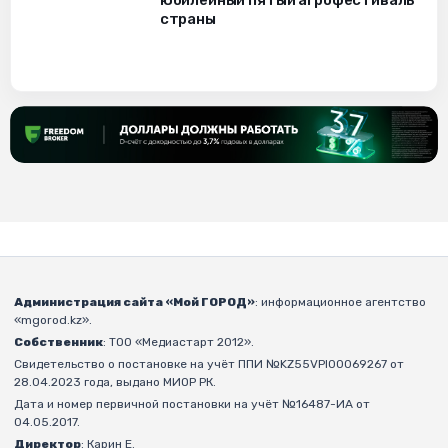
юбилейный пятый агрофестиваль
страны
Администрация сайта «Мой ГОРОД»
: информационное агентство
«mgorod.kz».
Собственник
: ТОО «Медиастарт 2012».
Свидетельство о постановке на учёт ППИ №KZ55VPI00069267 от
28.04.2023 года, выдано МИОР РК.
Дата и номер первичной постановки на учёт №16487-ИА от
04.05.2017.
Директор
: Карин Е.