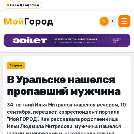
#
Таза Қазақстан
☀
☾
Социум
В Уральске нашелся
пропавший мужчина
34-летний Илья Митрясов нашелся вечером, 10
сентября, передает корреспондент портала
"Мой ГОРОД". Как рассказала родственница
Ильи Людмила Митрясова, мужчина нашелся
живым и невредимым. – Позвонили друзья