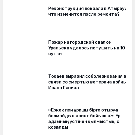
Реконструкция вокзала в Атырау:
что изменится после ремонта?
Пожар на городской свалке
Уральска удалось потушить на 10
сутки
Токаев выразил соболезнования в
связи со смертью ветерана войны
Ивана Гапича
«Еркек пен ұрғашы бірге отыруға
болмайды шариғат бойынша»: Ер
адамның үстінен қылмыстық іс
қозғалды