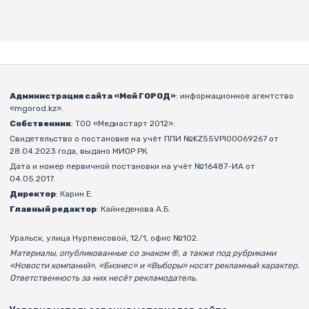
Администрация сайта «Мой ГОРОД»
: информационное агентство
«mgorod.kz».
Собственник
: ТОО «Медиастарт 2012».
Свидетельство о постановке на учёт ППИ №KZ55VPI00069267 от
28.04.2023 года, выдано МИОР РК.
Дата и номер первичной постановки на учёт №16487-ИА от
04.05.2017.
Директор
: Карин Е.
Главный редактор
: Кайнеденова А.Б.
Уральск, улица Нурпеисовой, 12/1, офис №102.
Материалы, опубликованные со знаком ®, а также под рубриками
«Новости компаний», «Бизнес» и «Выборы» носят рекламный характер.
Ответственность за них несёт рекламодатель.