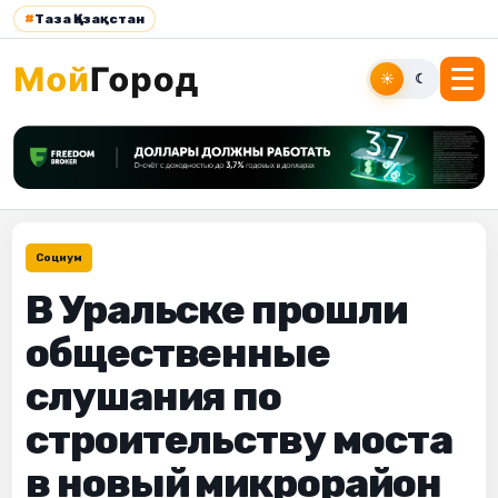
#
Таза Қазақстан
☀
☾
Социум
В Уральске прошли
общественные
слушания по
строительству моста
в новый микрорайон