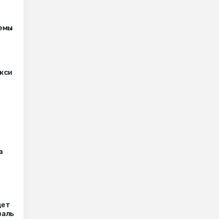
лемы
кси
а
дет
валь