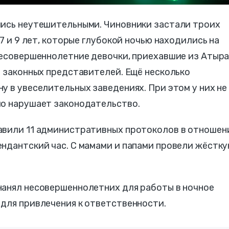
лись неутешительными. Чиновники застали троих
 7 и 9 лет, которые глубокой ночью находились на
несовершеннолетние девочки, приехавшие из Атыра
з законных представителей. Ещё несколько
у в увеселительных заведениях. При этом у них не
мо нарушает законодательство.
авили 11 административных протоколов в отношен
ендантский час. С мамами и папами провели жёстк
нанял несовершеннолетних для работы в ночное
 для привлечения к ответственности.