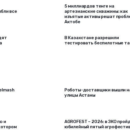
5 миллиардов тенге на
ибли все
артезианские скважины: как
изъятые активы решат проб
Актобе
дят
В Казахстане разрешили
а
тестировать беспилотные та
selmash
Роботы-доставщики вышли н
улицы Астаны
ю и
AGROFEST – 2026: в ЗКО прой
 котором
юбилейный пятый агрофести