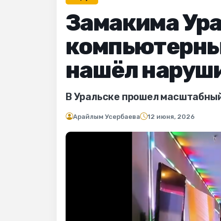
Замакима Ура
компьютерные
нашёл наруш
В Уральске прошел масштабный
Арайлым Усербаева
12 июня, 2026