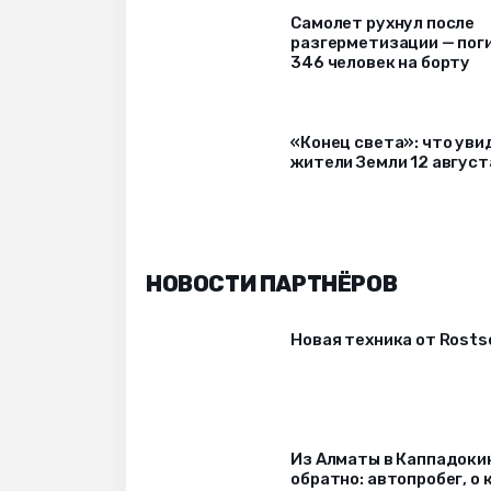
Самолет рухнул после
разгерметизации — пог
346 человек на борту
«Конец света»: что уви
жители Земли 12 август
НОВОСТИ ПАРТНЁРОВ
Новая техника от Rost
Из Алматы в Каппадоки
обратно: автопробег, о