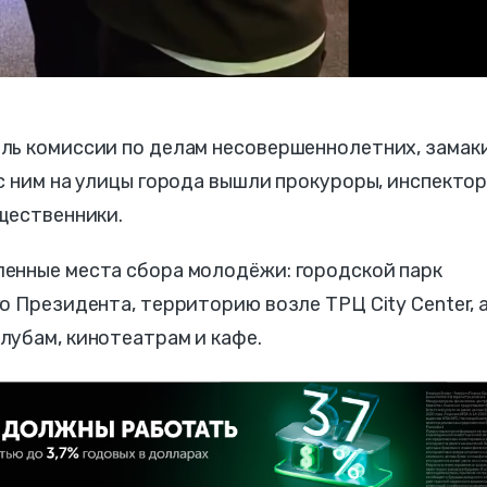
ль комиссии по делам несовершеннолетних, замак
с ним на улицы города вышли прокуроры, инспекто
щественники.
енные места сбора молодёжи: городской парк
о Президента, территорию возле ТРЦ City Center, 
лубам, кинотеатрам и кафе.