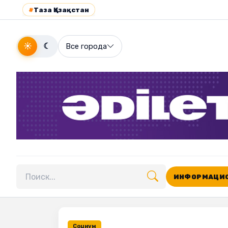
#
Таза Қазақстан
☀
☾
Все города
ИНФОРМАЦИО
Поиск по сайту
Социум