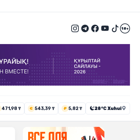
18+
471,98 ₸
543,39 ₸
5,82 ₸
28°C Xuhui
€
₽