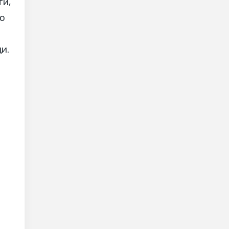
ти,
го
и.