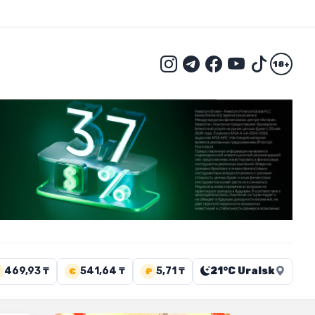
18+
469,93 ₸
541,64 ₸
5,71 ₸
21°C Uralsk
€
₽