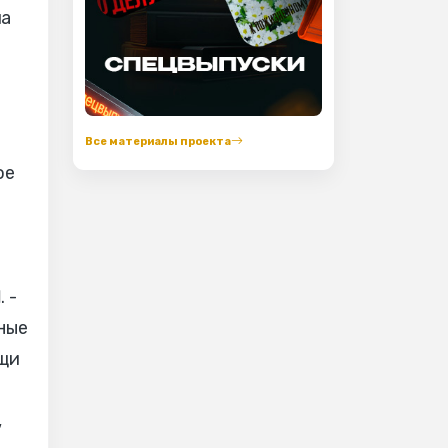
ма
Все материалы проекта
ое
Ы
. -
ные
ощи
,