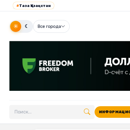
#
Таза Қазақстан
☀
☾
Все города
ИНФОРМАЦИО
Поиск по сайту