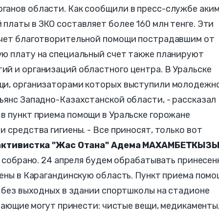
ганов области. Как сообщили в пресс-службе аки
платы в ЗКО составляет более 160 млн тенге. Эти
счет благотворительной помощи пострадавшим от
ую плату на специальный счет также планируют
ий и организаций областного центра. В Уральске
щи, организаторами которых выступили молодежн
ьянс Западно-Казахстанской области, - рассказал
 в пункт приема помощи в Уральске горожане
 средства гигиены. - Все приносят, только вот
активистка "Жас Отана" Адема МАХАМБЕТКЫЗ
ко собрано. 24 апреля будем обрабатывать принесен
лены в Карагандинскую область. Пункт приема пом
0 без выходных в здании спортшколы на стадионе
елающие могут принести: чистые вещи, медикаменты