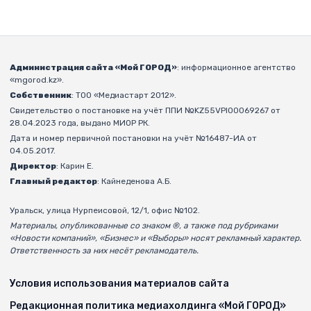
Администрация сайта «Мой ГОРОД»
: информационное агентство
«mgorod.kz».
Собственник
: ТОО «Медиастарт 2012».
Свидетельство о постановке на учёт ППИ №KZ55VPI00069267 от
28.04.2023 года, выдано МИОР РК.
Дата и номер первичной постановки на учёт №16487-ИА от
04.05.2017.
Директор
: Карин Е.
Главный редактор
: Кайнеденова А.Б.
Уральск, улица Нурпеисовой, 12/1, офис №102.
Материалы, опубликованные со знаком ®, а также под рубриками
«Новости компаний», «Бизнес» и «Выборы» носят рекламный характер.
Ответственность за них несёт рекламодатель.
Условия использования материалов сайта
Редакционная политика медиахолдинга «Мой ГОРОД»