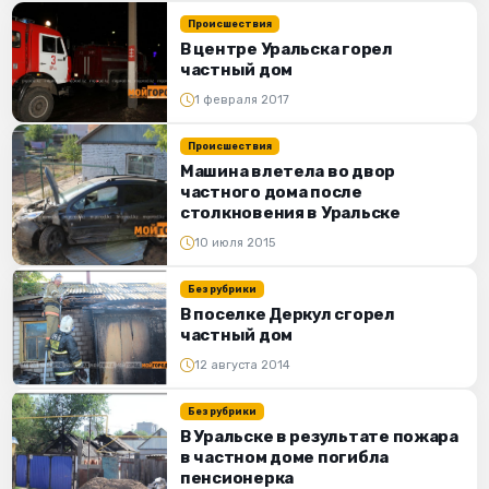
Происшествия
В центре Уральска горел
частный дом
1 февраля 2017
Происшествия
Машина влетела во двор
частного дома после
столкновения в Уральске
10 июля 2015
Без рубрики
В поселке Деркул сгорел
частный дом
12 августа 2014
Без рубрики
В Уральске в результате пожара
в частном доме погибла
пенсионерка