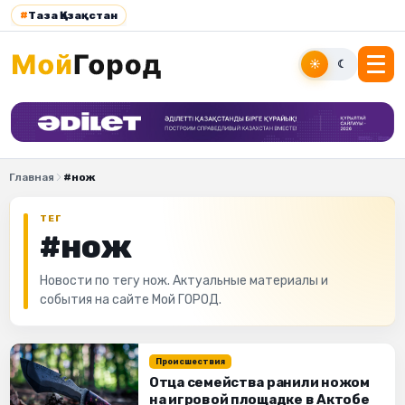
#
Таза Қазақстан
☀
☾
Главная
#нож
ТЕГ
#нож
Новости по тегу нож. Актуальные материалы и
события на сайте Мой ГОРОД.
Происшествия
Отца семейства ранили ножом
на игровой площадке в Актобе