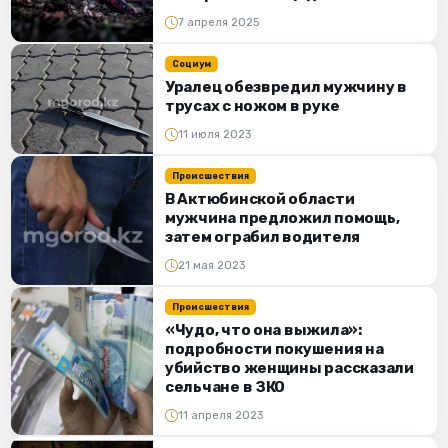
7 апреля 2025
Социум
Уралец обезвредил мужчину в
трусах с ножом в руке
11 июля 2023
Происшествия
В Актюбинской области
мужчина предложил помощь,
затем ограбил водителя
21 мая 2023
Происшествия
«Чудо, что она выжила»:
подробности покушения на
убийство женщины рассказали
сельчане в ЗКО
11 апреля 2023