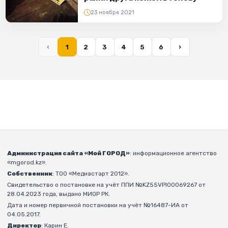
23 ноября 2021
‹
1
2
3
4
5
6
›
Администрация сайта «Мой ГОРОД»
: информационное агентство
«mgorod.kz».
Собственник
: ТОО «Медиастарт 2012».
Свидетельство о постановке на учёт ППИ №KZ55VPI00069267 от
28.04.2023 года, выдано МИОР РК.
Дата и номер первичной постановки на учёт №16487-ИА от
04.05.2017.
Директор
: Карин Е.